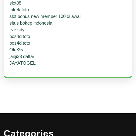
slot88
tokek toto
slot bonus new member 100 di awal
situs bokep indonesia
live sdy
pos4d toto
pos4d toto
Oke25
janji33 daftar
JAYATOGEL
Categories