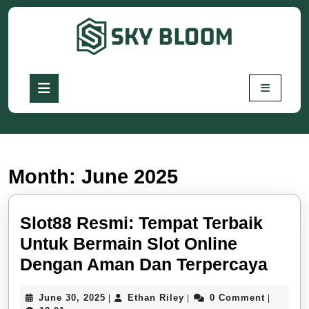
Skip
to
content
Skip
to
Open
content
Button
Month:
June 2025
Slot88 Resmi: Tempat Terbaik
Untuk Bermain Slot Online
Slot
Dengan Aman Dan Terpercaya
Resm
June
Ethan
June 30, 2025
Ethan Riley
0 Comment
|
|
|
Temp