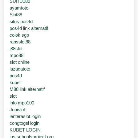
SUHU189
ayamtoto
Slot88
situs pos4d
pos4d link alternatif
colok sgp
ransslot88
j88slot
mpo88
slot online
lazadatoto
pos4d
kubet
M88 link alternatif
slot
info mpo100
Jonislot
lenteraslot login
congtogel login
KUBET LOGIN
justschoolsproject.org