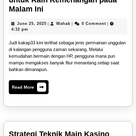
Metode
Malam Ini
Rencana
June
Wahab
June 25, 2025
Wahab
0 Comment
|
|
|
Menjalankan
25,
4:32 pm
Judi
2025
Judi kakap33 kini terlihat sebagai jenis permainan unggulan
Digital
di kalangan pengguna zaman sekarang. Melalui
Resmi
kemudahan bermain dengan HP, pengguna mana pun
Keuntungan
mampu mengakses banyak fitur menantang setiap saat
bahkan dimanapun.
Tambahan
menggunakan
Read
Read More
Software
More
di
Perangkat
Mobile
untuk
Strategi Teknik Main Kasino