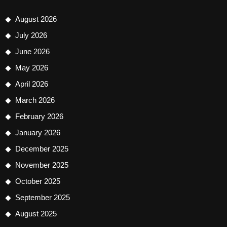
August 2026
July 2026
June 2026
May 2026
April 2026
March 2026
February 2026
January 2026
December 2025
November 2025
October 2025
September 2025
August 2025