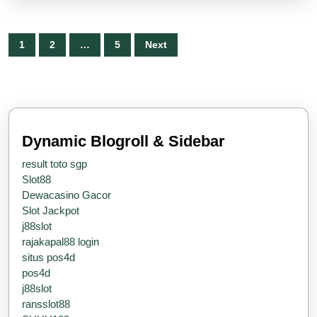
untuk
Bonus
Posts
1
2
…
5
Next
Besar
pagination
pada
Sekarang
Dynamic Blogroll & Sidebar
result toto sgp
Slot88
Dewacasino Gacor
Slot Jackpot
j88slot
rajakapal88 login
situs pos4d
pos4d
j88slot
ransslot88