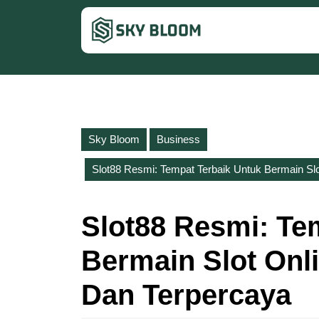
Skip
to
content
Skip
to
content
Sky Bloom
Business
Slot88 Resmi: Tempat Terbaik Untuk Bermain S
Slot88 Resmi: Te
Bermain Slot On
Dan Terpercaya