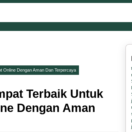
lot Online Dengan Aman Dan Terpercaya
mpat Terbaik Untuk
line Dengan Aman