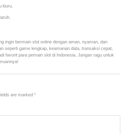
u-buru.
taruh.
yang ingin bermain slot online dengan aman, nyaman, dan
n seperti game lengkap, keamanan data, transaksi cepat,
adi favorit para pemain slot di Indonesia. Jangan ragu untuk
eruannya!
fields are marked
*