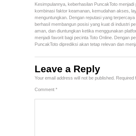
Kesimpulannya, keberhasilan PuncakToto menjadi pi
kombinasi faktor keamanan, kemudahan akses, lay
menguntungkan. Dengan reputasi yang terpercaya
berhasil membangun posisi yang kuat di industri 
aman, dan diuntungkan ketika menggunakan platfor
menjadi favorit bagi pecinta Toto Online. Dengan p
PuncakToto diprediksi akan tetap relevan dan men
Leave a Reply
Your email address will not be published.
Required 
Comment
*