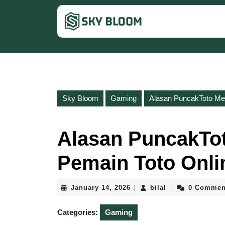
Skip
to
content
Skip
to
content
Sky Bloom
Gaming
Alasan PuncakToto Men
Alasan PuncakTot
Pemain Toto Onli
January
bilal
January 14, 2026
bilal
0 Commen
|
|
14,
2026
Categories:
Gaming