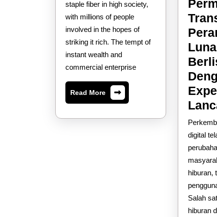
changing
Perm
staple fiber in high society,
Major
Tran
with millions of people
involved in the hopes of
Power
Pera
striking it rich. The tempt of
Of
Luna
instant wealth and
The
Berli
commercial enterprise
Lottery
Deng
Expe
Read
Read More
More
Lanc
Perkemba
digital 
perubaha
masyara
hiburan, 
pengguna
Salah sa
hiburan d