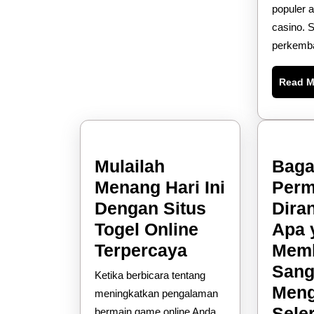
populer a
casino. S
perkemb
Read M
Mulailah
Baga
Menang Hari Ini
Perm
Dengan Situs
Dira
Togel Online
Apa 
Mulailah
Terpercaya
Mem
Menang
Sang
Ketika berbicara tentang
Hari
Men
meningkatkan pengalaman
Ini
Sele
bermain game online Anda,