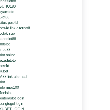
ransslot88
SUHU189
ayamtoto
Slot88
situs pos4d
pos4d link alternatif
colok sgp
ransslot88
j88slot
mpo88
slot online
lazadatoto
pos4d
kubet
M88 link alternatif
slot
info mpo100
Jonislot
lenteraslot login
congtogel login
KUBET LOGIN