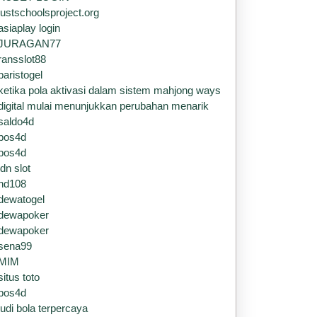
justschoolsproject.org
asiaplay login
JURAGAN77
ransslot88
paristogel
ketika pola aktivasi dalam sistem mahjong ways
digital mulai menunjukkan perubahan menarik
saldo4d
pos4d
pos4d
idn slot
hd108
dewatogel
dewapoker
dewapoker
sena99
MIM
situs toto
pos4d
judi bola terpercaya