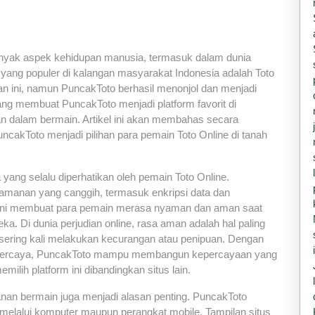
anyak aspek kehidupan manusia, termasuk dalam dunia
n yang populer di kalangan masyarakat Indonesia adalah Toto
an ini, namun PuncakToto berhasil menonjol dan menjadi
ang membuat PuncakToto menjadi platform favorit di
n dalam bermain. Artikel ini akan membahas secara
cakToto menjadi pilihan para pemain Toto Online di tanah
ng selalu diperhatikan oleh pemain Toto Online.
amanan yang canggih, termasuk enkripsi data dan
Hal ini membuat para pemain merasa nyaman dan aman saat
. Di dunia perjudian online, rasa aman adalah hal paling
a sering kali melakukan kecurangan atau penipuan. Dengan
erpercaya, PuncakToto mampu membangun kepercayaan yang
ilih platform ini dibandingkan situs lain.
n bermain juga menjadi alasan penting. PuncakToto
elalui komputer maupun perangkat mobile. Tampilan situs