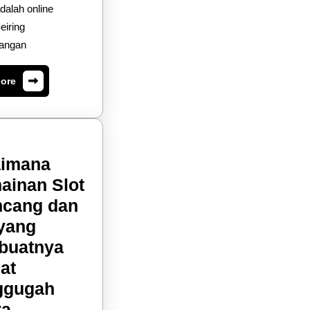
,
dalah online
Perangkat
eiring
Lunak
angan
Berlisensi
Read
ore
,
More
Dengan
User
Experience
imana
Lancar
ainan Slot
ncang dan
yang
buatnya
at
ggugah
Bagaimana
ra