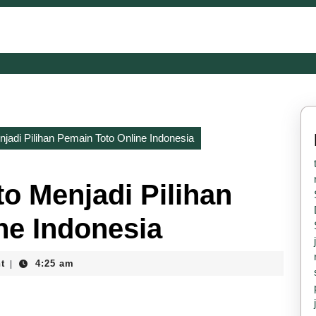
jadi Pilihan Pemain Toto Online Indonesia
o Menjadi Pilihan
ne Indonesia
t
4:25 am
|