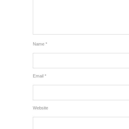
Name
*
Email
*
Website