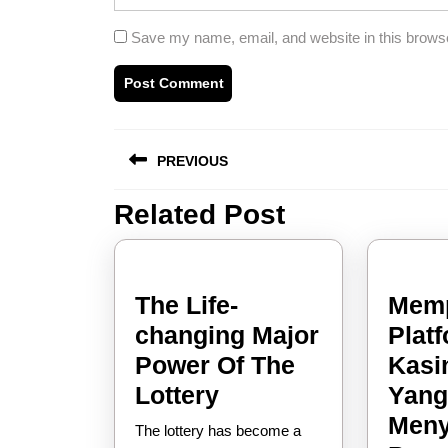
Save my name, email, and website in this browse
Post
PREVIOUS
navigation
Related Post
Previous
post:
The Life-
Memp
changing Major
Plat
Power Of The
Kasi
The
Lottery
Yan
Life-
Meny
The lottery has become a