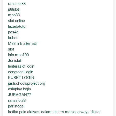
ransslot88
j88slot
mpo88
slot online
lazadatoto
pos4d
kubet
M88 link alternatif
slot
info mpo100
Jonislot
lenteraslot login
congtogel login
KUBET LOGIN
justschoolsproject.org
asiaplay login
JURAGAN77
ransslot88
paristogel
ketika pola aktivasi dalam sistem mahjong ways digital