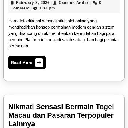
February
Cassian
February 8, 2026
Cassian Andor
0
|
|
Peluang
8,
Andor
Comment
1:32 pm
|
Hiburan
2026
Hargatoto dikenal sebagai situs slot online yang
Baru
menghadirkan konsep permainan modern dengan sistem
di
yang dirancang untuk memberikan kemudahan bagi para
Dunia
pemain. Platform ini menjadi salah satu pilihan bagi pecinta
permainan
Situs
Slot
Read
Read More
Online
More
Nikmati Sensasi Bermain Togel
Macau dan Pasaran Terpopuler
Nikmati
Lainnya