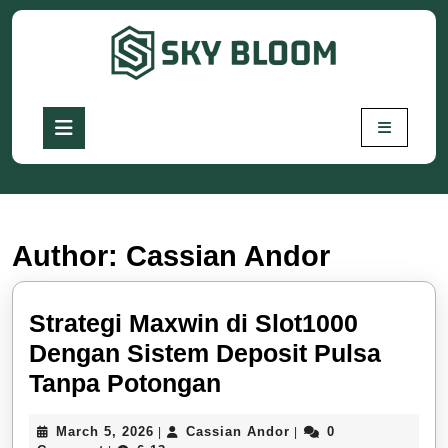
Skip
to
content
Skip
to
Open
content
Button
Author:
Cassian Andor
Strategi Maxwin di Slot1000
Dengan Sistem Deposit Pulsa
Strategi
Tanpa Potongan
Maxwin
March
Cassian
March 5, 2026
Cassian Andor
0
|
|
di