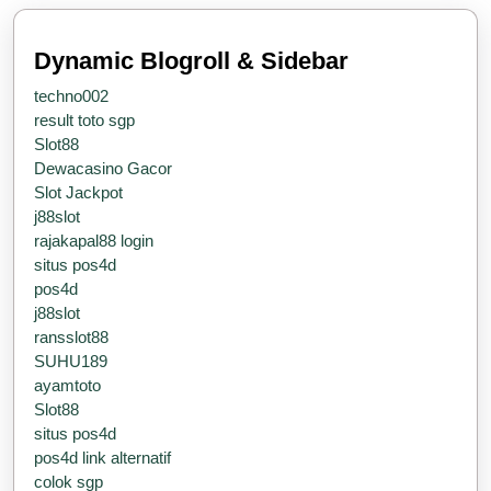
Dynamic Blogroll & Sidebar
techno002
result toto sgp
Slot88
Dewacasino Gacor
Slot Jackpot
j88slot
rajakapal88 login
situs pos4d
pos4d
j88slot
ransslot88
SUHU189
ayamtoto
Slot88
situs pos4d
pos4d link alternatif
colok sgp