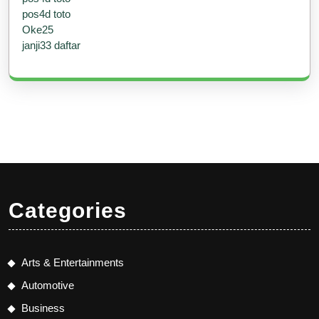
pos4d toto
Oke25
janji33 daftar
Categories
Arts & Entertainments
Automotive
Business