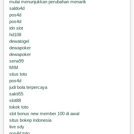
mulai menunjukkan perubahan menarik
saldo4d
pos4d
pos4d
idn slot
hd108
dewatogel
dewapoker
dewapoker
sena99
MIM
situs toto
pos4d
judi bola terpercaya
sakti55
slot88
tokek toto
slot bonus new member 100 di awal
situs bokep indonesia
live sdy
pos4d toto