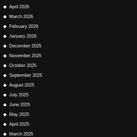
April 2026
March 2026
February 2026
January 2026
December 2025
November 2025
October 2025
September 2025
August 2025
July 2025
June 2025
May 2025
April 2025
March 2025