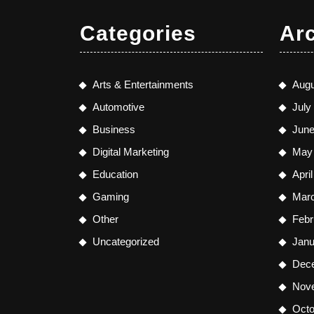
Categories
Ar
Arts & Entertainments
Augu
Automotive
July
Business
June
Digital Marketing
May
Education
Apri
Gaming
Mar
Other
Febr
Uncategorized
Janu
Dec
Nov
Octo