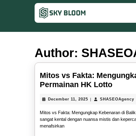
Skip
to
content
Skip
to
content
Author:
SHASEO
Mitos vs Fakta: Mengungk
Mitos
Permainan HK Lotto
vs
December
December 11, 2025
SHASEOAgency
|
Fakta:
11,
Mengu
2025
Mitos vs Fakta: Mengungkap Kebenaran di Balik 
Keben
sangat kental dengan nuansa mistis dan keperc
menafsirkan
di