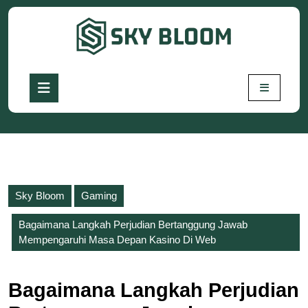
Skip
to
content
Skip
to
Open
content
Button
Sky Bloom
Gaming
Bagaimana Langkah Perjudian Bertanggung Jawab
Mempengaruhi Masa Depan Kasino Di Web
Bagaimana Langkah Perjudian