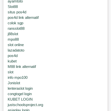
ayamtoto
Slot88
situs pos4d
pos4d link alternatif
colok sgp
ransslot88
j88slot
mpo88
slot online
lazadatoto
pos4d
kubet
M88 link alternatif
slot
info mpo100
Jonislot
lenteraslot login
congtogel login
KUBET LOGIN
justschoolsproject.org
asiaplay login