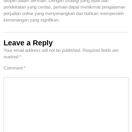
disiplin dalam bermain. Dengan strategi yang tepat dan
pendekatan yang cerdas, pemain dapat menikmati pengalaman
perjudian online yang menyenangkan dan bahkan memperoleh
kemenangan yang signifikan.
Leave a Reply
Your email address will not be published.
Required fields are
marked
*
Comment
*