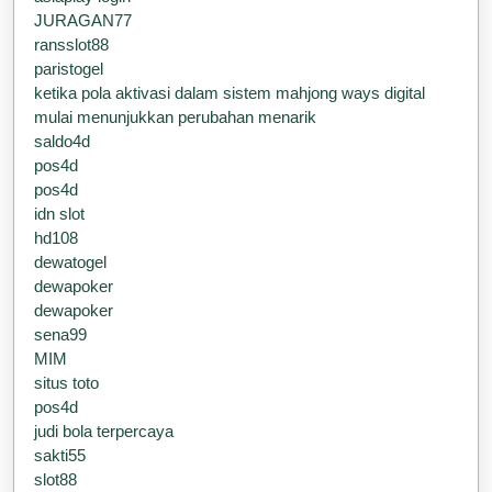
JURAGAN77
ransslot88
paristogel
ketika pola aktivasi dalam sistem mahjong ways digital
mulai menunjukkan perubahan menarik
saldo4d
pos4d
pos4d
idn slot
hd108
dewatogel
dewapoker
dewapoker
sena99
MIM
situs toto
pos4d
judi bola terpercaya
sakti55
slot88