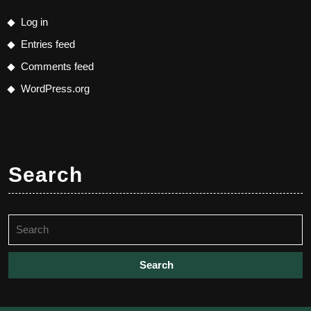
Log in
Entries feed
Comments feed
WordPress.org
Search
Search
for: