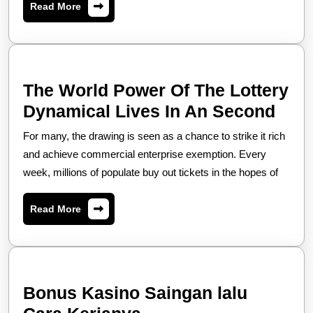
Read
Read More
Online
More
Terpercaya
The World Power Of The Lottery
The
Dynamical Lives In An Second
Wor
For many, the drawing is seen as a chance to strike it rich
Pow
and achieve commercial enterprise exemption. Every
Of
week, millions of populate buy out tickets in the hopes of
The
Read
Read More
Lott
More
Dyn
Live
In
Bonus Kasino Saingan lalu
An
Bonus