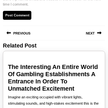
time I comment.
Post
PREVIOUS
NEXT
navigation
Related Post
Previous
Next
post:
post:
The Interesting An Entire World
Of Gambling Establishments A
Entrance In Order To
The
Unmatched Excitement
Interesting
Imagine an exciting occupied with vibrant lights,
An
stimulating sounds, and high-stakes excitement this is the