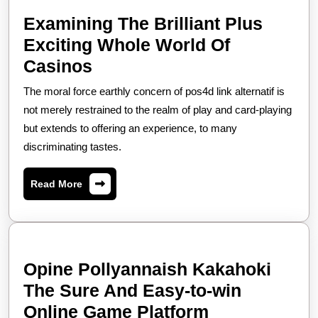
Examining The Brilliant Plus
Exciting Whole World Of
Examining
Casinos
The
The moral force earthly concern of pos4d link alternatif is
Brilliant
not merely restrained to the realm of play and card-playing
Plus
but extends to offering an experience, to many
discriminating tastes.
Exciting
Whole
Read
Read More
World
More
Of
Casinos
Opine Pollyannaish Kakahoki
The Sure And Easy-to-win
Opine
Online Game Platform