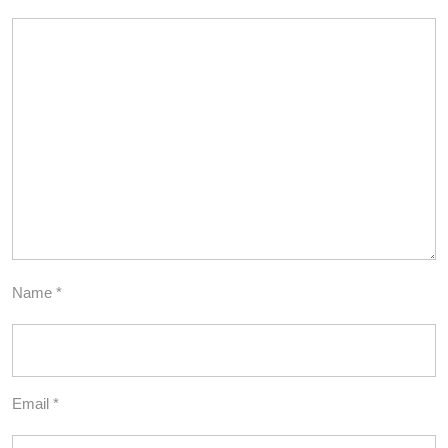
Name
*
Email
*