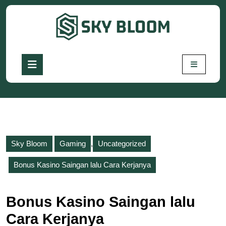
Skip
to
content
Skip
to
Open
content
Button
Sky Bloom
Gaming
,
Uncategorized
Bonus Kasino Saingan lalu Cara Kerjanya
Bonus Kasino Saingan lalu
Cara Kerjanya