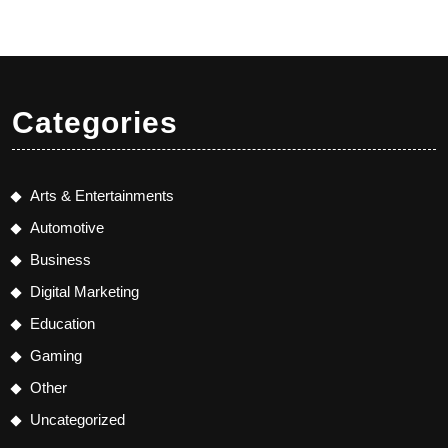
Categories
Arts & Entertainments
Automotive
Business
Digital Marketing
Education
Gaming
Other
Uncategorized