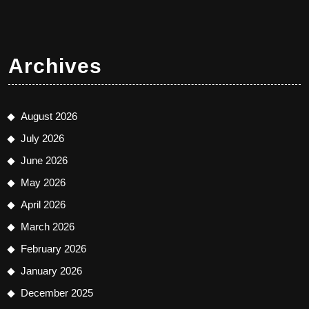
Archives
August 2026
July 2026
June 2026
May 2026
April 2026
March 2026
February 2026
January 2026
December 2025