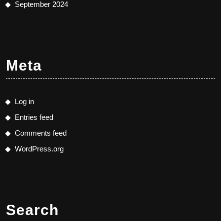
September 2024
Meta
Log in
Entries feed
Comments feed
WordPress.org
Search