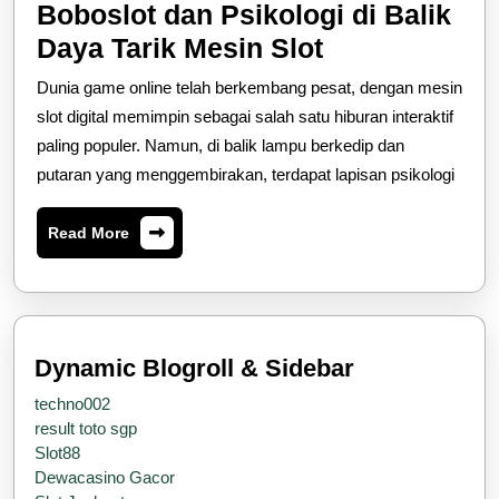
Boboslot dan Psikologi di Balik
Boboslot
Daya Tarik Mesin Slot
dan
Dunia game online telah berkembang pesat, dengan mesin
Psikologi
slot digital memimpin sebagai salah satu hiburan interaktif
di
paling populer. Namun, di balik lampu berkedip dan
putaran yang menggembirakan, terdapat lapisan psikologi
Balik
Daya
Read
Read More
Tarik
More
Mesin
Slot
Dynamic Blogroll & Sidebar
techno002
result toto sgp
Slot88
Dewacasino Gacor