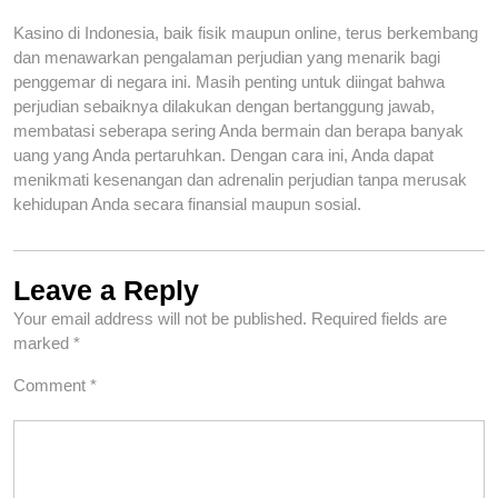
Kasino di Indonesia, baik fisik maupun online, terus berkembang
dan menawarkan pengalaman perjudian yang menarik bagi
penggemar di negara ini. Masih penting untuk diingat bahwa
perjudian sebaiknya dilakukan dengan bertanggung jawab,
membatasi seberapa sering Anda bermain dan berapa banyak
uang yang Anda pertaruhkan. Dengan cara ini, Anda dapat
menikmati kesenangan dan adrenalin perjudian tanpa merusak
kehidupan Anda secara finansial maupun sosial.
Leave a Reply
Your email address will not be published.
Required fields are
marked
*
Comment
*