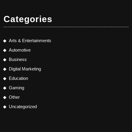
Categories
Arts & Entertainments
Automotive
Business
Digital Marketing
Education
Gaming
Other
Uncategorized