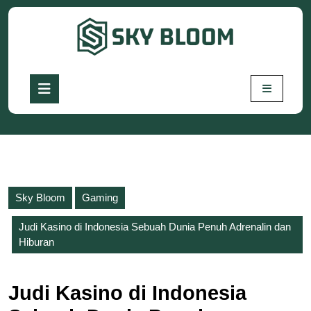
Skip
to
content
Skip
to
Open
content
Button
Sky Bloom
Gaming
Judi Kasino di Indonesia Sebuah Dunia Penuh Adrenalin dan
Hiburan
Judi Kasino di Indonesia