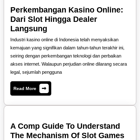
Perkembangan Kasino Online:
Dari Slot Hingga Dealer
Perkembangan
Langsung
Kasino
Industri kasino online di Indonesia telah menyaksikan
Online:
kemajuan yang signifikan dalam tahun-tahun terakhir ini,
Dari
seiring dengan perkembangan teknologi dan perbaikan
akses internet. Walaupun perjudian online dilarang secara
Slot
legal, sejumlah pengguna
Hingga
Dealer
Read
Read More
Langsung
More
A Comp Guide To Understand
A
The Mechanism Of Slot Games