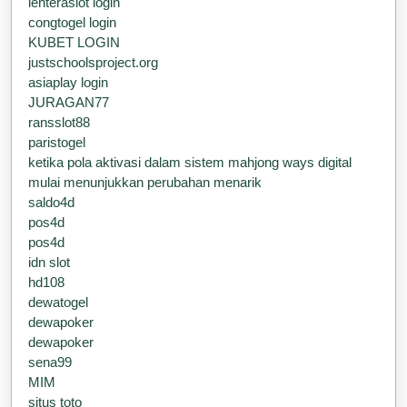
lenteraslot login
congtogel login
KUBET LOGIN
justschoolsproject.org
asiaplay login
JURAGAN77
ransslot88
paristogel
ketika pola aktivasi dalam sistem mahjong ways digital
mulai menunjukkan perubahan menarik
saldo4d
pos4d
pos4d
idn slot
hd108
dewatogel
dewapoker
dewapoker
sena99
MIM
situs toto