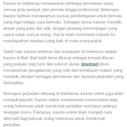
Kasino di Indonesia menawarkan berbagai permainan untuk
semua jenis penjudi, dari pemula hingga profesional. Beberapa
kasino bahkan menawarkan kursus pembelajaran untuk pemula
yang ingin belajar cara bermain. Sebagian besar kasino memiliki
aturan yang jelas dan adil, dengan peluang kemenangan yang
sama untuk semua orang. Hal ini telah membantu industri ini
mendapatkan reputasi yang baik di mata masyarakat.
Salah satu kasino terbesar dan terpopuler di Indonesia adalah
kasino di Bali. Bali telah lama dikenal sebagai tempat liburan
yang populer bagi turis dari seluruh dunia.
dewitogel
disini
menawarkan pengalaman yang unik dan kehidupan malam yang
menarik, dengan berbagai permainan dan layanan perjudian yang
berkualitas.
Meskipun perjudian dilarang di Indonesia, kasino online juga telah
menjadi populer. Kasino online menawarkan kesempatan bagi
orang Indonesia untuk menikmati perjudian meskipun adanya
larangan resmi. Faktanya, kasino online telah menjadi cara
alternatif bagi banyak orang Indonesia untuk menikmati
perjudian.