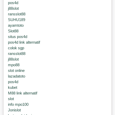
pos4d
j88slot
ransslot88
SUHU189
ayamtoto
Slot88
situs pos4d
pos4d link alternatif
colok sgp
ransslot88
j88slot
mpo88
slot online
lazadatoto
pos4d
kubet
M88 link alternatif
slot
info mpo100
Jonislot