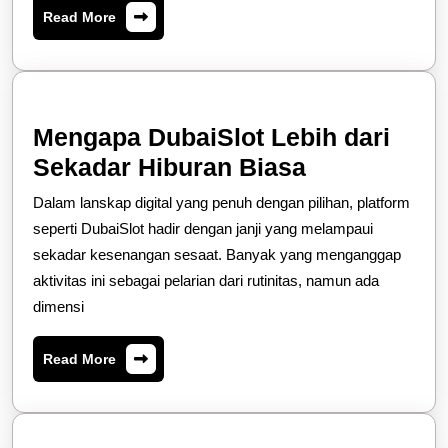
Read
Read More
Lotteries
More
Dream
Big
And
Mengapa DubaiSlot Lebih dari
Hoping
Mengapa
Sekadar Hiburan Biasa
To
DubaiSlot
Win
Dalam lanskap digital yang penuh dengan pilihan, platform
Lebih
seperti DubaiSlot hadir dengan janji yang melampaui
It
dari
sekadar kesenangan sesaat. Banyak yang menganggap
All
aktivitas ini sebagai pelarian dari rutinitas, namun ada
Sekadar
dimensi
Hiburan
Biasa
Read
Read More
More