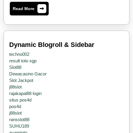
Als
Read
Read More
Ela
More
Wh
Wo
Of
Dynamic Blogroll & Sidebar
Cas
techno002
Ho
result toto sgp
Slot88
Dewacasino Gacor
Slot Jackpot
j88slot
rajakapal88 login
situs pos4d
pos4d
j88slot
ransslot88
SUHU189
ayamtoto