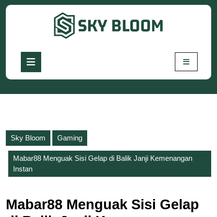
Skip
to
content
Skip
to
Open
content
Button
Sky Bloom
Gaming
Mabar88 Menguak Sisi Gelap di Balik Janji Kemenangan
Instan
Mabar88 Menguak Sisi Gelap