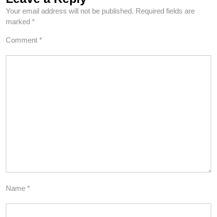
Your email address will not be published.
Required fields are
marked
*
Comment
*
Name
*