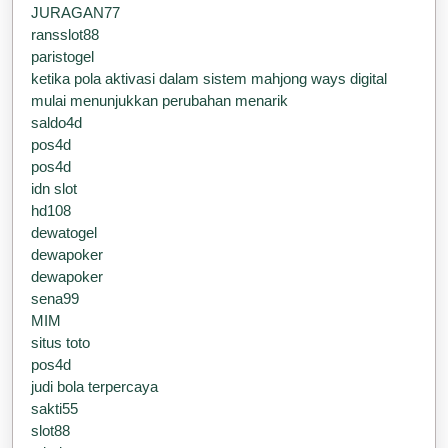
JURAGAN77
ransslot88
paristogel
ketika pola aktivasi dalam sistem mahjong ways digital
mulai menunjukkan perubahan menarik
saldo4d
pos4d
pos4d
idn slot
hd108
dewatogel
dewapoker
dewapoker
sena99
MIM
situs toto
pos4d
judi bola terpercaya
sakti55
slot88