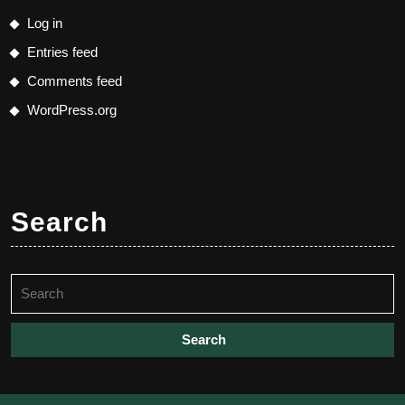
Log in
Entries feed
Comments feed
WordPress.org
Search
Search
for: