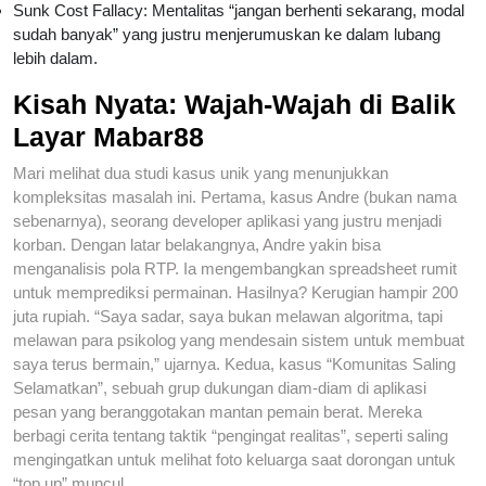
Sunk Cost Fallacy: Mentalitas “jangan berhenti sekarang, modal
sudah banyak” yang justru menjerumuskan ke dalam lubang
lebih dalam.
Kisah Nyata: Wajah-Wajah di Balik
Layar Mabar88
Mari melihat dua studi kasus unik yang menunjukkan
kompleksitas masalah ini. Pertama, kasus Andre (bukan nama
sebenarnya), seorang developer aplikasi yang justru menjadi
korban. Dengan latar belakangnya, Andre yakin bisa
menganalisis pola RTP. Ia mengembangkan spreadsheet rumit
untuk memprediksi permainan. Hasilnya? Kerugian hampir 200
juta rupiah. “Saya sadar, saya bukan melawan algoritma, tapi
melawan para psikolog yang mendesain sistem untuk membuat
saya terus bermain,” ujarnya. Kedua, kasus “Komunitas Saling
Selamatkan”, sebuah grup dukungan diam-diam di aplikasi
pesan yang beranggotakan mantan pemain berat. Mereka
berbagi cerita tentang taktik “pengingat realitas”, seperti saling
mengingatkan untuk melihat foto keluarga saat dorongan untuk
“top up” muncul.