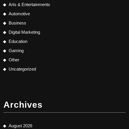
Arts & Entertainments
Automotive
Business
Digital Marketing
Education
Gaming
Other
Uncategorized
Archives
August 2026