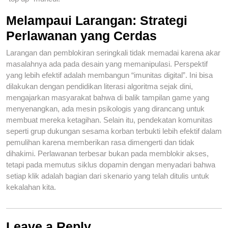
Melampaui Larangan: Strategi
Perlawanan yang Cerdas
Larangan dan pemblokiran seringkali tidak memadai karena akar
masalahnya ada pada desain yang memanipulasi. Perspektif
yang lebih efektif adalah membangun “imunitas digital”. Ini bisa
dilakukan dengan pendidikan literasi algoritma sejak dini,
mengajarkan masyarakat bahwa di balik tampilan game yang
menyenangkan, ada mesin psikologis yang dirancang untuk
membuat mereka ketagihan. Selain itu, pendekatan komunitas
seperti grup dukungan sesama korban terbukti lebih efektif dalam
pemulihan karena memberikan rasa dimengerti dan tidak
dihakimi. Perlawanan terbesar bukan pada memblokir akses,
tetapi pada memutus siklus dopamin dengan menyadari bahwa
setiap klik adalah bagian dari skenario yang telah ditulis untuk
kekalahan kita.
Leave a Reply