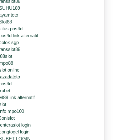
ransslot88
SUHU189
ayamtoto
Slot88
situs pos4d
pos4d link alternatif
colok sgp
ransslot88
j88slot
mpo88
slot online
lazadatoto
pos4d
kubet
M88 link alternatif
slot
info mpo100
Jonislot
lenteraslot login
congtogel login
KUBET LOGIN