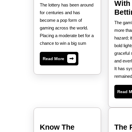
Superpowe
With
The lottery has been around
Of
Bett
for centuries and has
The
become a pop form of
The gamb
gaming across the world.
Drawing
more than
Placing a moderate bet for a
A
hazard; i
chance to win a big sum
To
bold ligh
graceful 
Win
Read
Read More
and ever
More
Big
It has sy
remained
Read M
Know The
The P