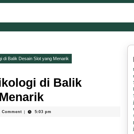
 di Balik Desain Slot yang Menarik
ologi di Balik
 Menarik
strator
0 Comment
5:03 pm
|