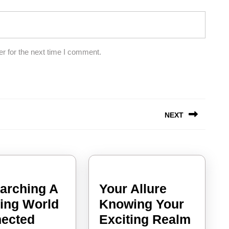
r for the next time I comment.
NEXT
Next
post:
arching A
Your Allure
ting World
Knowing Your
ected
Exciting Realm