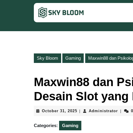
Skip
to
content
Skip
to
content
Sky Bloom
Gaming
Maxwin88 dan Psikologi
Maxwin88 dan Psik
Desain Slot yang
October
Admini
October 31, 2025
Administrator
|
|
31,
2025
Categories:
Gaming