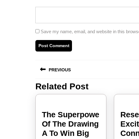
Save my name, email, and website in this browse
Post
PREVIOUS
navigation
Related Post
Previous
post:
The Superpowe
Rese
Of The Drawing
Exci
The
A To Win Big
Conn