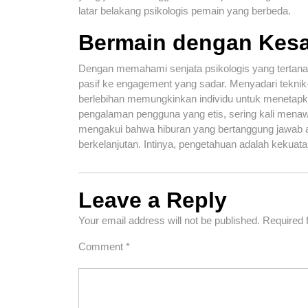
latar belakang psikologis pemain yang berbeda.
Bermain dengan Kes
Dengan memahami senjata psikologis yang tertanam 
pasif ke engagement yang sadar. Menyadari teknik-
berlebihan memungkinkan individu untuk menetapka
pengalaman pengguna yang etis, sering kali menawa
mengakui bahwa hiburan yang bertanggung jawab 
berkelanjutan. Intinya, pengetahuan adalah kekuat
Leave a Reply
Your email address will not be published.
Required 
Comment
*