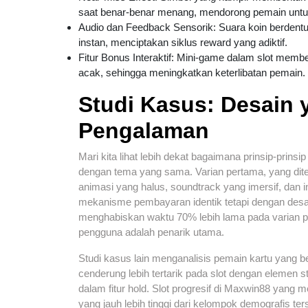
saat benar-benar menang, mendorong pemain untu
Audio dan Feedback Sensorik: Suara koin berdentu
instan, menciptakan siklus reward yang adiktif.
Fitur Bonus Interaktif: Mini-game dalam slot membe
acak, sehingga meningkatkan keterlibatan pemain.
Studi Kasus: Desain
Pengalaman
Mari kita lihat lebih dekat bagaimana prinsip-prinsi
dengan tema yang sama. Varian pertama, yang dit
animasi yang halus, soundtrack yang imersif, dan i
mekanisme pembayaran identik tetapi dengan desai
menghabiskan waktu 70% lebih lama pada varian 
pengguna adalah penarik utama.
Studi kasus lain menganalisis pemain kartu yang 
cenderung lebih tertarik pada slot dengan elemen s
dalam fitur hold. Slot progresif di Maxwin88 yang
yang jauh lebih tinggi dari kelompok demografis 