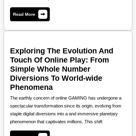
Yang
Menawar
Read
Read More
Live
More
Betting
,
Pembaya
Exploring The Evolution And
Kripto
Touch Of Online Play: From
,
Simple Whole Number
Dengan
Diversions To World-wide
Keamana
Exploring
Phenomena
Tingkat
The
The earthly concern of online GAMING has undergone a
Tinggi
Evolution
spectacular transformation since its origin, evolving from
And
staple digital diversions into a and immersive planetary
phenomenon that captivates millions. This shift
Touch
Of
Read