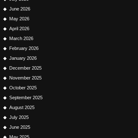
June 2026
May 2026
April 2026
March 2026
February 2026
January 2026
December 2025
November 2025
October 2025
September 2025
August 2025
July 2025
June 2025
May 2025