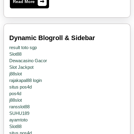
Read More
Online
More
Play:
From
Simple
Dynamic Blogroll & Sidebar
Whole
result toto sgp
Number
Slot88
Diversions
Dewacasino Gacor
To
Slot Jackpot
j88slot
World-
rajakapal88 login
wide
situs pos4d
pos4d
Phenomena
j88slot
ransslot88
SUHU189
ayamtoto
Slot88
situs pos4d