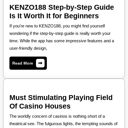
KENZO188 Step-by-Step Guide
KENZO1
Is It Worth It for Beginners
Step-
If you’re new to KENZO188, you might find yourself
by-
wondering if the step-by-step guide is really worth your
Step
time. While the app has some impressive features and a
user-friendly design,
Guide
Is
Read
Read More
It
More
Worth
It
for
Must Stimulating Playing Field
Beginne
Must
Of Casino Houses
Stimulating
The worldly concern of casinos is nothing short of a
Playing
theatrical see. The fulgurous lights, the tempting sounds of