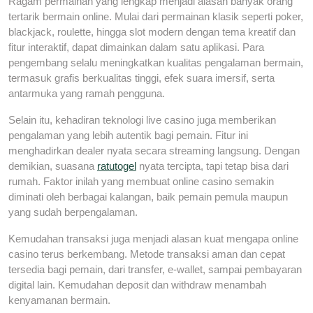
Ragam permainan yang lengkap menjadi alasan banyak orang
tertarik bermain online. Mulai dari permainan klasik seperti poker,
blackjack, roulette, hingga slot modern dengan tema kreatif dan
fitur interaktif, dapat dimainkan dalam satu aplikasi. Para
pengembang selalu meningkatkan kualitas pengalaman bermain,
termasuk grafis berkualitas tinggi, efek suara imersif, serta
antarmuka yang ramah pengguna.
Selain itu, kehadiran teknologi live casino juga memberikan
pengalaman yang lebih autentik bagi pemain. Fitur ini
menghadirkan dealer nyata secara streaming langsung. Dengan
demikian, suasana
ratutogel
nyata tercipta, tapi tetap bisa dari
rumah. Faktor inilah yang membuat online casino semakin
diminati oleh berbagai kalangan, baik pemain pemula maupun
yang sudah berpengalaman.
Kemudahan transaksi juga menjadi alasan kuat mengapa online
casino terus berkembang. Metode transaksi aman dan cepat
tersedia bagi pemain, dari transfer, e-wallet, sampai pembayaran
digital lain. Kemudahan deposit dan withdraw menambah
kenyamanan bermain.