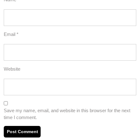
Email
*
Website
Save my name, email, and website in this browser for the next
time I comment.