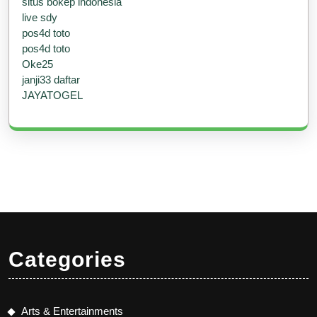
situs bokep indonesia
live sdy
pos4d toto
pos4d toto
Oke25
janji33 daftar
JAYATOGEL
Categories
Arts & Entertainments