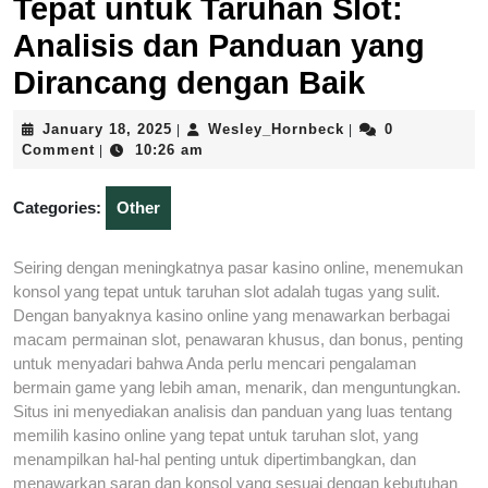
Tepat untuk Taruhan Slot:
Analisis dan Panduan yang
Dirancang dengan Baik
January
Wesley_Hornbeck
January 18, 2025
Wesley_Hornbeck
0
|
|
18,
Comment
10:26 am
|
2025
Categories:
Other
Seiring dengan meningkatnya pasar kasino online, menemukan
konsol yang tepat untuk taruhan slot adalah tugas yang sulit.
Dengan banyaknya kasino online yang menawarkan berbagai
macam permainan slot, penawaran khusus, dan bonus, penting
untuk menyadari bahwa Anda perlu mencari pengalaman
bermain game yang lebih aman, menarik, dan menguntungkan.
Situs ini menyediakan analisis dan panduan yang luas tentang
memilih kasino online yang tepat untuk taruhan slot, yang
menampilkan hal-hal penting untuk dipertimbangkan, dan
menawarkan saran dan konsol yang sesuai dengan kebutuhan