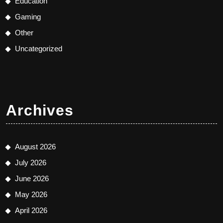
Education
Gaming
Other
Uncategorized
Archives
August 2026
July 2026
June 2026
May 2026
April 2026