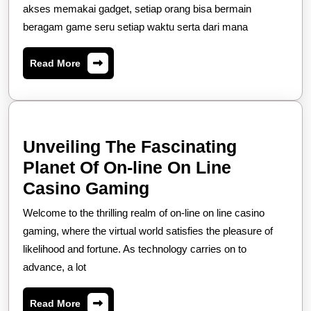
Casino
akses memakai gadget, setiap orang bisa bermain
beragam game seru setiap waktu serta dari mana
Digital
Terkontrol
Read
Read More
Diskon
More
menggunakan
Platform
di
Unveiling The Fascinating
Tablet
Planet Of On-line On Line
untuk
Unveiling
Casino Gaming
Bonus
The
Welcome to the thrilling realm of on-line on line casino
Besar
Fascinating
gaming, where the virtual world satisfies the pleasure of
pada
Planet
likelihood and fortune. As technology carries on to
Sekarang
advance, a lot
Of
On-
Read
Read More