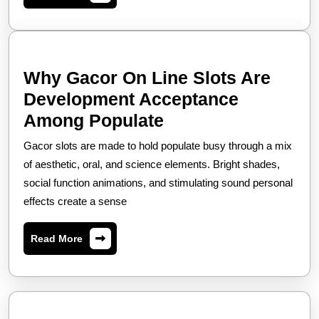
line
More
On
Line
Casino
Why Gacor On Line Slots Are
Gaming
Development Acceptance
Why
Among Populate
Gacor
Gacor slots are made to hold populate busy through a mix
On
of aesthetic, oral, and science elements. Bright shades,
Line
social function animations, and stimulating sound personal
effects create a sense
Slots
Are
Read
Read More
Development
More
Acceptance
Among
Populate