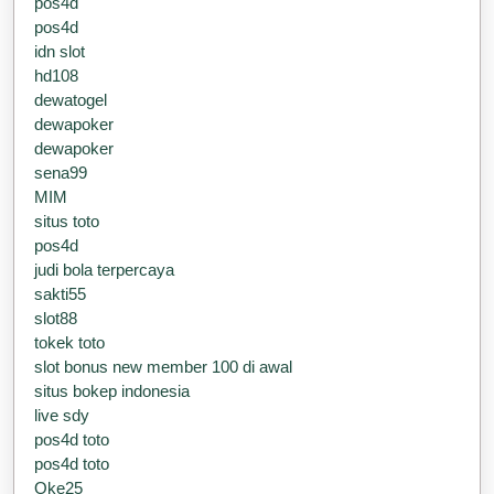
pos4d
pos4d
idn slot
hd108
dewatogel
dewapoker
dewapoker
sena99
MIM
situs toto
pos4d
judi bola terpercaya
sakti55
slot88
tokek toto
slot bonus new member 100 di awal
situs bokep indonesia
live sdy
pos4d toto
pos4d toto
Oke25