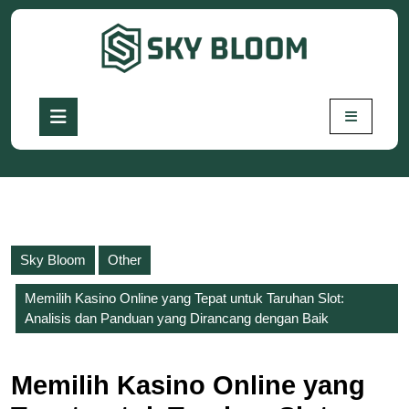
Skip
to
content
Skip
to
Open
content
Button
Sky Bloom
Other
Memilih Kasino Online yang Tepat untuk Taruhan Slot:
Analisis dan Panduan yang Dirancang dengan Baik
Memilih Kasino Online yang