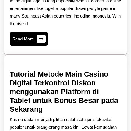
In the digital age, is king especially when it comes to online
Need
entertainment like togel, a popular drawing-style game in
To
many Southeast Asian countries, including Indonesia. With
the rise of
Know
About
Read
Read More
Togel
More
Posit
Via
Dana:
Tutorial Metode Main Casino
A
Digital Terkontrol Diskon
Unlined
menggunakan Platform di
Experience
Tablet untuk Bonus Besar pada
For
Tutorial
Sekarang
Online
Metode
Kasino sudah menjadi pilihan salah satu jenis aktivitas
Drawing
Main
populer untuk orang-orang masa kini. Lewat kemudahan
E