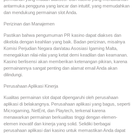
antarmuka pengguna yang lancar dan intuitif, yang memudahkan
dan mendukung permainan slot Anda.
Perizinan dan Manajemen
Pastikan bahwa pengumuman PR kasino dapat diakses dan
dikelola dengan keahlian yang baik. Badan perizinan, misalnya
Komisi Perjudian Negara dan/atau Asosiasi Igaming Malta,
menegakkan nilai-nilai yang ketat demi keadilan dan keamanan.
Kasino berlisensi akan memberikan ketenangan pikiran, karena
permainannya sangat penting dan alamat email Anda akan
dilindungi.
Perusahaan Aplikasi Kinerja
Kualitas permainan slot dapat dipengaruhi oleh perusahaan
aplikasi di belakangnya. Perusahaan aplikasi yang bagus, seperti
Microgaming, NetEnt, dan Playtech, terkenal karena
menawarkan permainan berkualitas tinggi dengan elemen-
elemen inovatif dan kinerja yang solid. Selidiki berbagai
perusahaan aplikasi dari kasino untuk memastikan Anda dapat