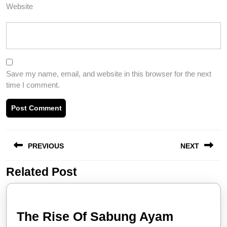
Website
Save my name, email, and website in this browser for the next
time I comment.
Post
PREVIOUS
NEXT
navigation
Related Post
Previous
Next
post:
post:
The Rise Of Sabung Ayam