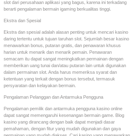
slot dari perusahaan aplikasi yang bagus, karena ini terkadang
berarti pengalaman bermain igaming berkualitas tinggi.
Ekstra dan Spesial
Ekstra dan spesial adalah alasan penting untuk mencari kasino
daring tertentu untuk tujuan taruhan slot. Sejumlah besar kasino
menawarkan bonus, putaran gratis, dan penawaran khusus
harian untuk menarik dan menarik pemain. Penawaran
semacam itu dapat sangat meningkatkan permainan dengan
memberikan uang tunai dan/atau putaran lain untuk digunakan
dalam permainan slot. Anda harus memeriksa syarat dan
ketentuan yang terkait dengan bonus tersebut, termasuk
persyaratan dan kelayakan bermain.
Pengalaman Pelanggan dan Antarmuka Pengguna
Pengalaman pemilik dan antarmuka pengguna kasino online
dapat sangat memengaruhi kesenangan bermain game. Blog
kasino yang dirancang dengan baik dapat menjadi dasar
pemahaman, dengan fitur yang mudah digunakan dan gaya
permainan yang mudah diakses. Cari kasino yang menawarkan