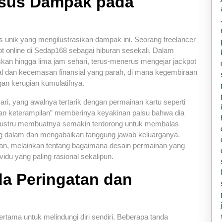
Kasus Dampak pada
sus unik yang mengilustrasikan dampak ini. Seorang freelancer
lot online di Sedap168 sebagai hiburan sesekali. Dalam
an hingga lima jam sehari, terus-menerus mengejar jackpot
sial dan kecemasan finansial yang parah, di mana kegembiraan
an kerugian kumulatifnya.
ri, yang awalnya tertarik dengan permainan kartu seperti
nan keterampilan” memberinya keyakinan palsu bahwa dia
 justru membuatnya semakin terdorong untuk membalas
 dalam dan mengabaikan tanggung jawab keluarganya.
uan, melainkan tentang bagaimana desain permainan yang
vidu yang paling rasional sekalipun.
da Peringatan dan
tama untuk melindungi diri sendiri. Beberapa tanda