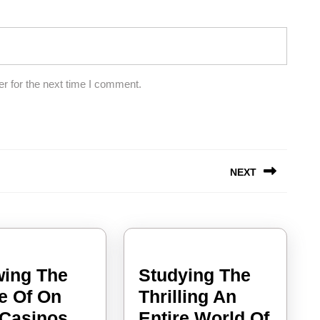
r for the next time I comment.
NEXT
Next
post:
ing The
Studying The
re Of On
Thrilling An
 Casinos
Entire World Of