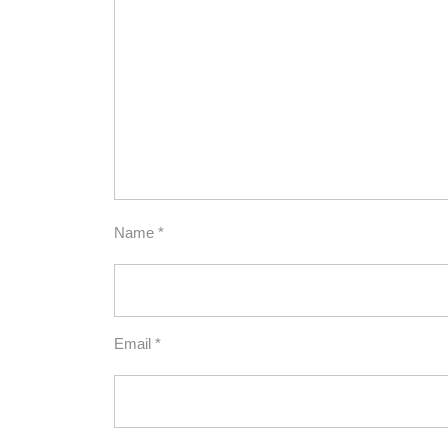
Name
*
Email
*