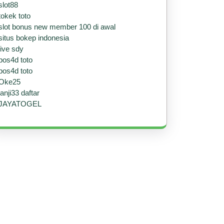
slot88
tokek toto
slot bonus new member 100 di awal
situs bokep indonesia
live sdy
pos4d toto
pos4d toto
Oke25
janji33 daftar
JAYATOGEL