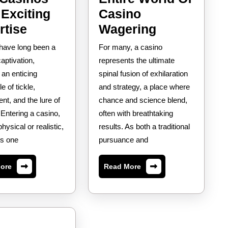
 Exciting
Casino
Knowing
Studying
rtise
Wagering
The
The
have long been a
For many, a casino
Allure
Thrilling
aptivation,
represents the ultimate
Of
An
 an enticing
spinal fusion of exhilaration
e of tickle,
On
and strategy, a place where
Entire
t, and the lure of
chance and science blend,
Line
World
 Entering a casino,
often with breathtaking
Casinos
Of
hysical or realistic,
results. As both a traditional
Your
Casino
es one
pursuance and
Exciting
Wagering
Expertise
Read
Read
ore
Read More
More
More