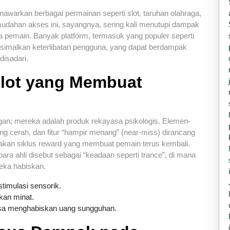
nawarkan berbagai permainan seperti slot, taruhan olahraga,
mudahan akses ini, sayangnya, sering kali menutupi dampak
 pemain. Banyak platform, termasuk yang populer seperti
imalkan keterlibatan pengguna, yang dapat berdampak
disadari.
 Slot yang Membuat
gan; mereka adalah produk rekayasa psikologis. Elemen-
ng cerah, dan fitur “hampir menang” (near-miss) dirancang
akan siklus reward yang membuat pemain terus kembali.
a ahli disebut sebagai “keadaan seperti trance”, di mana
eka habiskan.
timulasi sensorik.
kan minat.
rasa menghabiskan uang sungguhan.