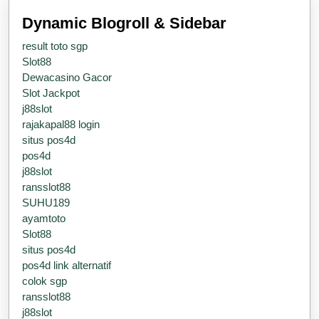
Dynamic Blogroll & Sidebar
result toto sgp
Slot88
Dewacasino Gacor
Slot Jackpot
j88slot
rajakapal88 login
situs pos4d
pos4d
j88slot
ransslot88
SUHU189
ayamtoto
Slot88
situs pos4d
pos4d link alternatif
colok sgp
ransslot88
j88slot