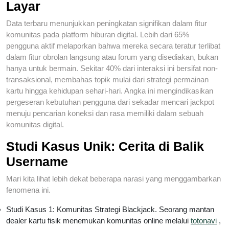
Layar
Data terbaru menunjukkan peningkatan signifikan dalam fitur
komunitas pada platform hiburan digital. Lebih dari 65%
pengguna aktif melaporkan bahwa mereka secara teratur terlibat
dalam fitur obrolan langsung atau forum yang disediakan, bukan
hanya untuk bermain. Sekitar 40% dari interaksi ini bersifat non-
transaksional, membahas topik mulai dari strategi permainan
kartu hingga kehidupan sehari-hari. Angka ini mengindikasikan
pergeseran kebutuhan pengguna dari sekadar mencari jackpot
menuju pencarian koneksi dan rasa memiliki dalam sebuah
komunitas digital.
Studi Kasus Unik: Cerita di Balik
Username
Mari kita lihat lebih dekat beberapa narasi yang menggambarkan
fenomena ini.
Studi Kasus 1: Komunitas Strategi Blackjack. Seorang mantan
dealer kartu fisik menemukan komunitas online melalui
totonavi
,