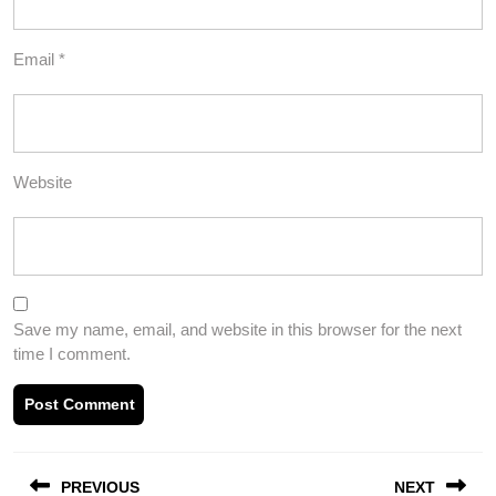
Email
*
Website
Save my name, email, and website in this browser for the next
time I comment.
Post
PREVIOUS
NEXT