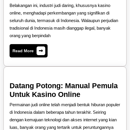
Pertama:
Belakangan ini, industri judi daring, khususnya kasino
Cara
online, menghadapi perkembangan yang signifikan di
Memilih
seluruh dunia, termasuk di Indonesia. Walaupun perjudian
tradisional di Indonesia masih dianggap ilegal, banyak
Kasino
orang yang berpindah
Di
Web
Read
Read More
Yang
More
Aman
Datang Potong: Manual Pemula
Datang
Untuk Kasino Online
Potong:
Permainan judi online telah menjadi bentuk hiburan populer
Manual
di Indonesia dalam beberapa tahun terakhir. Seiring
Pemula
dengan kemajuan teknologi dan akses internet yang kian
luas, banyak orang yang tertarik untuk peruntungannya
Untuk