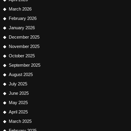
March 2026
February 2026
January 2026
December 2025
November 2025
October 2025
September 2025
August 2025
July 2025
June 2025
May 2025
April 2025
March 2025
February 2025