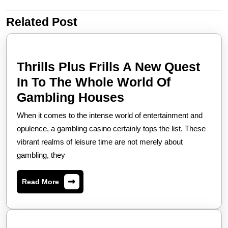
navigation
Related Post
Previous
Next
post:
post:
Thrills Plus Frills A New Quest
In To The Whole World Of
Thrills
Gambling Houses
Plus
When it comes to the intense world of entertainment and
Frills
opulence, a gambling casino certainly tops the list. These
A
vibrant realms of leisure time are not merely about
gambling, they
New
Quest
Read
Read More
In
More
To
The