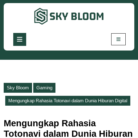
Skip
to
content
Skip
to
Open
content
Button
Sky Bloom
Gaming
Mengungkap Rahasia Totonavi dalam Dunia Hiburan Digital
Mengungkap Rahasia
Totonavi dalam Dunia Hiburan