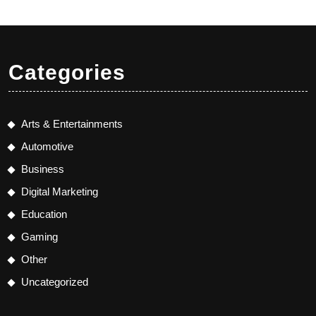
Categories
Arts & Entertainments
Automotive
Business
Digital Marketing
Education
Gaming
Other
Uncategorized