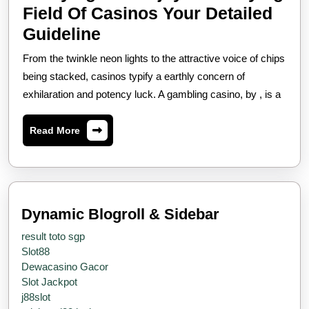
Field Of Casinos Your Detailed
Studying
Guideline
The
From the twinkle neon lights to the attractive voice of chips
Enjoyable
being stacked, casinos typify a earthly concern of
Playing
exhilaration and potency luck. A gambling casino, by , is a
Field
Read
Read More
Of
More
Casinos
Your
Detailed
Dynamic Blogroll & Sidebar
Guideline
result toto sgp
Slot88
Dewacasino Gacor
Slot Jackpot
j88slot