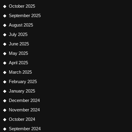
October 2025
September 2025
August 2025
July 2025
June 2025
May 2025
April 2025
March 2025
February 2025
January 2025
December 2024
November 2024
October 2024
September 2024