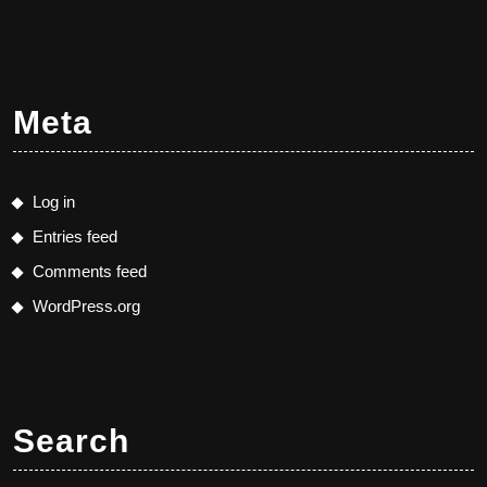
Meta
Log in
Entries feed
Comments feed
WordPress.org
Search