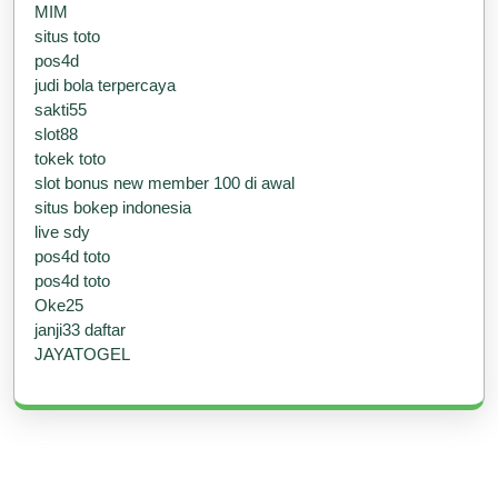
MIM
situs toto
pos4d
judi bola terpercaya
sakti55
slot88
tokek toto
slot bonus new member 100 di awal
situs bokep indonesia
live sdy
pos4d toto
pos4d toto
Oke25
janji33 daftar
JAYATOGEL