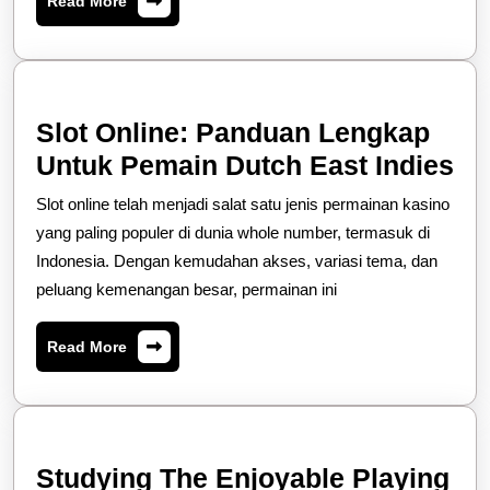
Read More
Mesin
More
Slot
Slot Online: Panduan Lengkap
Sl
Untuk Pemain Dutch East Indies
On
Slot online telah menjadi salat satu jenis permainan kasino
Pa
yang paling populer di dunia whole number, termasuk di
Le
Indonesia. Dengan kemudahan akses, variasi tema, dan
peluang kemenangan besar, permainan ini
Un
Pe
Read
Read More
Du
More
Ea
In
Studying The Enjoyable Playing