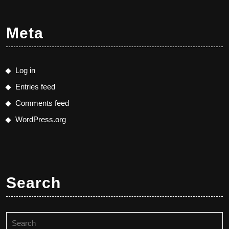
Meta
Log in
Entries feed
Comments feed
WordPress.org
Search
Search
for: