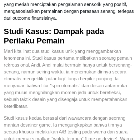
yang meriah menciptakan pengalaman sensorik yang positif,
mengasosiasikan permainan dengan perasaan senang, terlepas
dari outcome finansialnya.
Studi Kasus: Dampak pada
Perilaku Pemain
Mari kita lihat dua studi kasus unik yang menggambarkan
fenomena ini. Studi kasus pertama melibatkan seorang pemain
rekreasional, Andi. Andi mulai bermain hanya untuk bersenang-
senang, namun seiring waktu, ia menemukan dirinya secara
otomatis mengeklik “putar lagi” tanpa berpikir panjang. Ia
menyadari bahwa fitur “spin otomatis” dan desain antarmuka
yang mulus menghilangkan momen jeda untuk berefleksi,
sebuah taktik desain yang disengaja untuk mempertahankan
keterlibatan.
Studi kasus kedua berasal dari wawancara dengan seorang
mantan desainer game. Ia mengungkapkan bahwa timnya
secara khusus melakukan A/B testing pada warna dan suara
untuk memaksimalkan “waktu tempuh” (time on device). Warna-