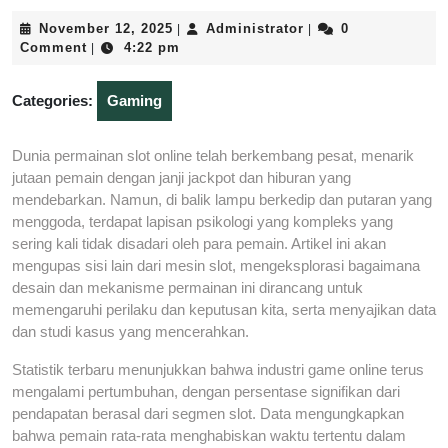
November
Administrator
November 12, 2025
Administrator
0
|
|
12,
Comment
4:22 pm
|
2025
Categories:
Gaming
Dunia permainan slot online telah berkembang pesat, menarik
jutaan pemain dengan janji jackpot dan hiburan yang
mendebarkan. Namun, di balik lampu berkedip dan putaran yang
menggoda, terdapat lapisan psikologi yang kompleks yang
sering kali tidak disadari oleh para pemain. Artikel ini akan
mengupas sisi lain dari mesin slot, mengeksplorasi bagaimana
desain dan mekanisme permainan ini dirancang untuk
memengaruhi perilaku dan keputusan kita, serta menyajikan data
dan studi kasus yang mencerahkan.
Statistik terbaru menunjukkan bahwa industri game online terus
mengalami pertumbuhan, dengan persentase signifikan dari
pendapatan berasal dari segmen slot. Data mengungkapkan
bahwa pemain rata-rata menghabiskan waktu tertentu dalam