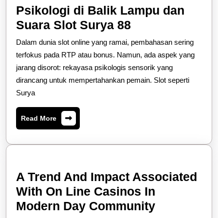
Psikologi di Balik Lampu dan
Psikologi
Suara Slot Surya 88
di
Dalam dunia slot online yang ramai, pembahasan sering
Balik
terfokus pada RTP atau bonus. Namun, ada aspek yang
Lampu
jarang disorot: rekayasa psikologis sensorik yang
dirancang untuk mempertahankan pemain. Slot seperti
dan
Surya
Suara
Slot
Read
Read More
Surya
More
88
A Trend And Impact Associated
With On Line Casinos In
A
Modern Day Community