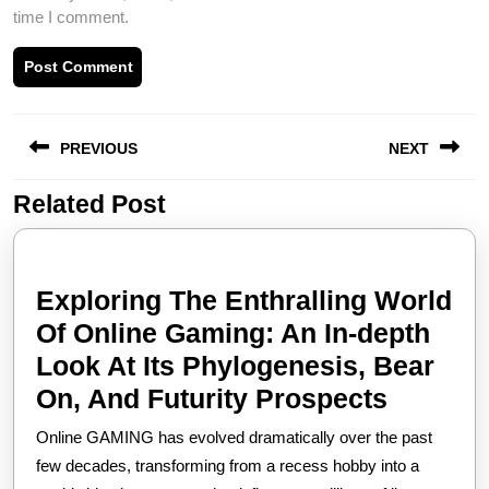
time I comment.
Post
PREVIOUS
NEXT
navigation
Related Post
Previous
Next
post:
post:
Exploring The Enthralling World
Of Online Gaming: An In-depth
Look At Its Phylogenesis, Bear
Explori
On, And Futurity Prospects
The
Online GAMING has evolved dramatically over the past
Enthral
few decades, transforming from a recess hobby into a