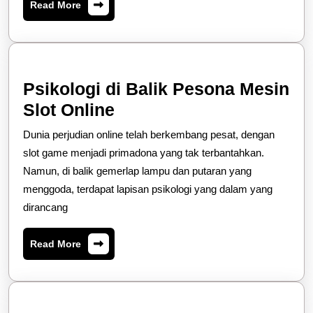
Read
Prospe
Read More
Online
More
Terpercaya
Psikologi di Balik Pesona Mesin
Psikologi
Slot Online
di
Dunia perjudian online telah berkembang pesat, dengan
Balik
slot game menjadi primadona yang tak terbantahkan.
Pesona
Namun, di balik gemerlap lampu dan putaran yang
menggoda, terdapat lapisan psikologi yang dalam yang
Mesin
dirancang
Slot
Online
Read
Read More
More