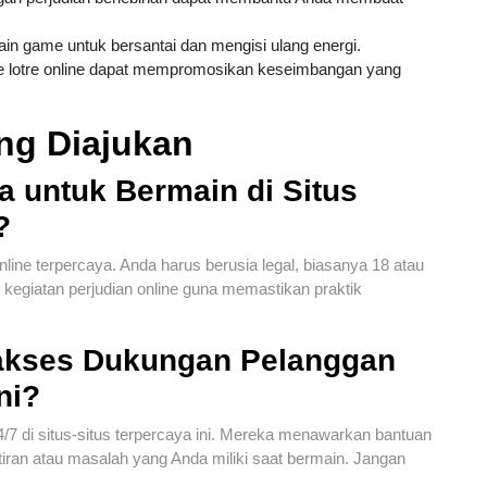
rmain game untuk bersantai dan mengisi ulang energi.
ame lotre online dapat mempromosikan keseimbangan yang
ng Diajukan
 untuk Bermain di Situs
?
online terpercaya. Anda harus berusia legal, biasanya 18 atau
m kegiatan perjudian online guna memastikan praktik
akses Dukungan Pelanggan
ni?
7 di situs-situs terpercaya ini. Mereka menawarkan bantuan
ran atau masalah yang Anda miliki saat bermain. Jangan