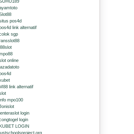
SUHU189
ayamtoto
Slot88
situs pos4d
pos4d link alternatif
colok sgp
ransslot88
j88slot
mpo88
slot online
lazadatoto
pos4d
kubet
M88 link alternatif
slot
info mpo100
Jonislot
lenteraslot login
congtogel login
KUBET LOGIN
justschoolsproject.org