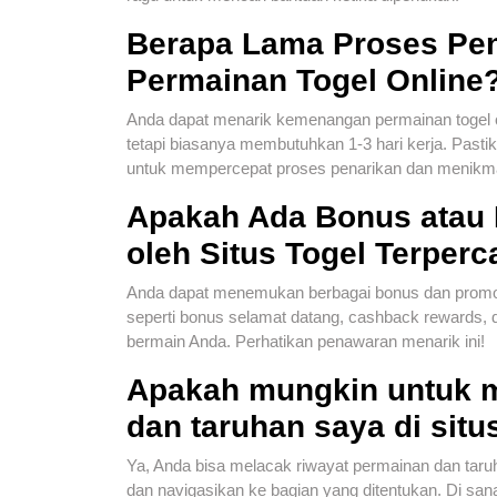
Berapa Lama Proses Pe
Permainan Togel Online
Anda dapat menarik kemenangan permainan togel o
tetapi biasanya membutuhkan 1-3 hari kerja. Pastik
untuk mempercepat proses penarikan dan menikmat
Apakah Ada Bonus atau 
oleh Situs Togel Terper
Anda dapat menemukan berbagai bonus dan promosi
seperti bonus selamat datang, cashback rewards,
bermain Anda. Perhatikan penawaran menarik ini!
Apakah mungkin untuk m
dan taruhan saya di situs
Ya, Anda bisa melacak riwayat permainan dan taru
dan navigasikan ke bagian yang ditentukan. Di san