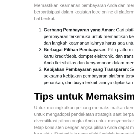
Memastikan keamanan pembayaran Anda dan memiliki
berpartisipasi dalam kegiatan lotre online di platfo
hal berikut:
Gerbang Pembayaran yang Aman
: Cari pla
pembayaran terkemuka untuk memastikan keam
dan langkah keamanan lainnya harus ada untu
Berbagai Pilihan Pembayaran
: Pilih platf
kartu kredit/debit, dompet elektronik, dan tr
Anda fleksibilitas dan kenyamanan dalam men
Kebijakan Pembayaran yang Transparan
: S
seksama kebijakan pembayaran platform terse
penarikan, dan biaya terkait lainnya dijelaska
Tips untuk Memaksi
Untuk meningkatkan peluang memaksimalkan kemenan
untuk mengadopsi pendekatan strategis saat berpart
diversifikasi pilihan angka Anda untuk menyebarka
tetap konsisten dengan angka pilihan Anda dapat
ke waktu. Strategi lain yang efektif adalah berpar