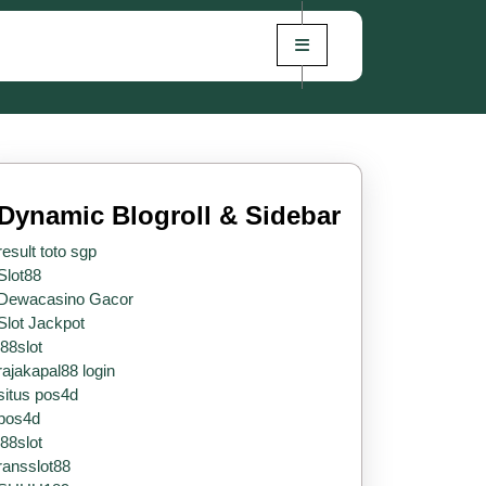
Dynamic Blogroll & Sidebar
result toto sgp
Slot88
Dewacasino Gacor
Slot Jackpot
j88slot
rajakapal88 login
situs pos4d
pos4d
j88slot
ransslot88