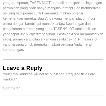
yang transparan, TASENSLOT berhasil menciptakan lingkungan
permainan yang tidak hanya menghibur tetapi juga memberikan
peluang bagi pemain untuk memaksimalkan potensi
kemenangan mereka. Bagi Anda yang mencari platform judi
online dengan kombinasi menarik antara keuntungan dan
pengalaman bermain yang seru, TASENSLOT adalah pilihan
yang tepat untuk dipertimbangkan. Pastikan Anda memanfaatkan
setiap promo yang ditawarkan dan selalu cek RTP mesin slot
yang tersedia untuk memaksimalkan peluang Anda meraih
kemenangan.
Leave a Reply
Your email address will not be published.
Required fields are
marked
*
Comment
*