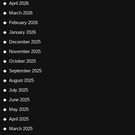
April 2026
March 2026
February 2026
January 2026
December 2025
November 2025
October 2025
September 2025
August 2025
July 2025
June 2025
May 2025
April 2025
March 2025