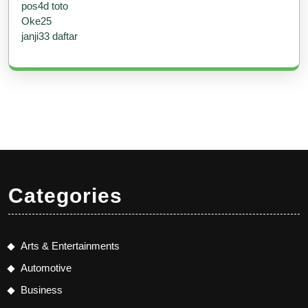
pos4d toto
Oke25
janji33 daftar
Categories
Arts & Entertainments
Automotive
Business