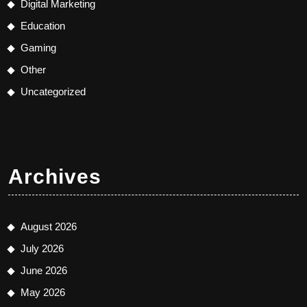
Digital Marketing
Education
Gaming
Other
Uncategorized
Archives
August 2026
July 2026
June 2026
May 2026