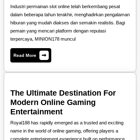
Thailand
Industri permainan slot online telah berkembang pesat
Terpercaya
dalam beberapa tahun terakhir, menghadirkan pengalaman
Bersama
hiburan yang mudah diakses dan semakin realistis. Bagi
pemain yang mencari platform dengan reputasi
MINION178
terpercaya, MINION178 muncul
dengan
Server
Read
Read More
Stabil
More
dan
Permainan
Lebih
The Ultimate Destination For
Seru
Modern Online Gaming
The
Entertainment
Ultimate
Royal188 has rapidly emerged as a trusted and exciting
Destination
name in the world of online gaming, offering players a
For
complete entertainment experience built on performance,