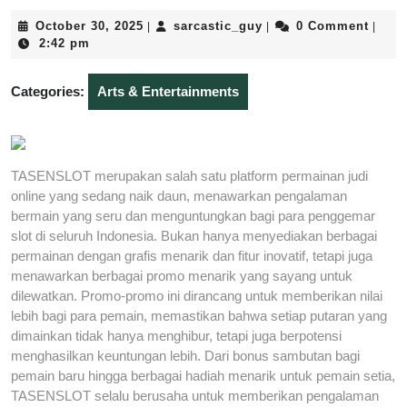
October
sarcastic_guy
October 30, 2025
sarcastic_guy
0 Comment
|
|
|
30,
2:42 pm
2025
Categories:
Arts & Entertainments
TASENSLOT merupakan salah satu platform permainan judi
online yang sedang naik daun, menawarkan pengalaman
bermain yang seru dan menguntungkan bagi para penggemar
slot di seluruh Indonesia. Bukan hanya menyediakan berbagai
permainan dengan grafis menarik dan fitur inovatif, tetapi juga
menawarkan berbagai promo menarik yang sayang untuk
dilewatkan. Promo-promo ini dirancang untuk memberikan nilai
lebih bagi para pemain, memastikan bahwa setiap putaran yang
dimainkan tidak hanya menghibur, tetapi juga berpotensi
menghasilkan keuntungan lebih. Dari bonus sambutan bagi
pemain baru hingga berbagai hadiah menarik untuk pemain setia,
TASENSLOT selalu berusaha untuk memberikan pengalaman