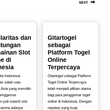
NEXT
Next
post:
laritas dan
Gitartogel
tungan
sebagai
ainan Slot
Platform Togel
e di
Online
Popularitas
Gitartogel
nesia
Terpercaya
dan
sebagai
lot Indonesia
Gitartogel sebagai Platform
Keuntungan
Platform
n salah satu
Togel Online Terpercaya
Permainan
Togel
i Asia yang memiliki
telah menjadi pilihan utama
penggemar
Slot
bagi para penggemar togel
Online
 judi seperti slot.
online di Indonesia. Dengan
Online
Terpercay
karena adanya
reputasi yang kuat,