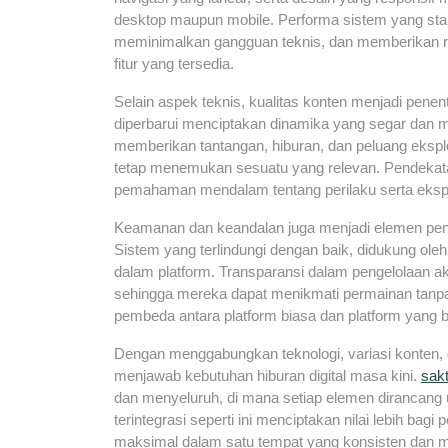
desktop maupun mobile. Performa sistem yang stab
meminimalkan gangguan teknis, dan memberikan ra
fitur yang tersedia.
Selain aspek teknis, kualitas konten menjadi pen
diperbarui menciptakan dinamika yang segar dan m
memberikan tantangan, hiburan, dan peluang eksplo
tetap menemukan sesuatu yang relevan. Pendekata
pemahaman mendalam tentang perilaku serta eksp
Keamanan dan keandalan juga menjadi elemen pe
Sistem yang terlindungi dengan baik, didukung oleh
dalam platform. Transparansi dalam pengelolaan 
sehingga mereka dapat menikmati permainan tanpa k
pembeda antara platform biasa dan platform yan
Dengan menggabungkan teknologi, variasi konten
menjawab kebutuhan hiburan digital masa kini.
sakt
dan menyeluruh, di mana setiap elemen diranca
terintegrasi seperti ini menciptakan nilai lebih 
maksimal dalam satu tempat yang konsisten dan m