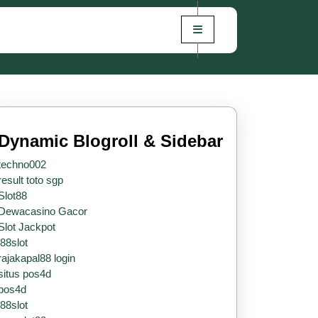
Dynamic Blogroll & Sidebar
techno002
result toto sgp
Slot88
Dewacasino Gacor
Slot Jackpot
j88slot
rajakapal88 login
situs pos4d
pos4d
j88slot