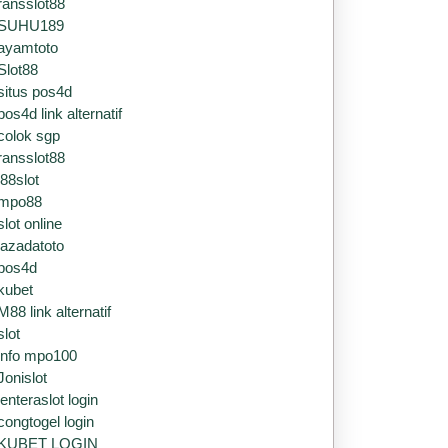
ransslot88
SUHU189
ayamtoto
Slot88
situs pos4d
pos4d link alternatif
colok sgp
ransslot88
j88slot
mpo88
slot online
lazadatoto
pos4d
kubet
M88 link alternatif
slot
info mpo100
Jonislot
lenteraslot login
congtogel login
KUBET LOGIN