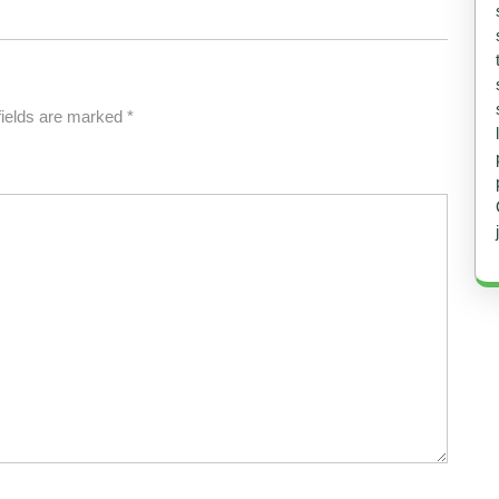
fields are marked
*