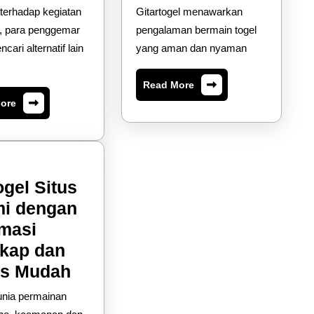
di
 terhadap kegiatan
Gitartogel menawarkan
Indonesia
n, para penggemar
pengalaman bermain togel
cari alternatif lain
yang aman dan nyaman
Read
Read More
More
Read
ore
More
ogel Situs
i dengan
rmasi
kap dan
Brotogel
s Mudah
Situs
nia permainan
Resmi