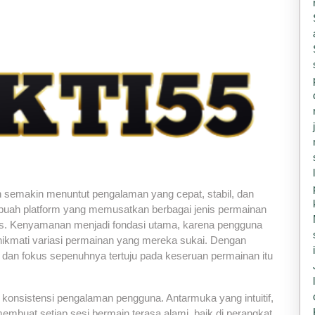
n semakin menuntut pengalaman yang cepat, stabil, dan
 sebuah platform yang memusatkan berbagai jenis permainan
es. Kenyamanan menjadi fondasi utama, karena pengguna
enikmati variasi permainan yang mereka sukai. Dengan
en dan fokus sepenuhnya tertuju pada keseruan permainan itu
a konsistensi pengalaman pengguna. Antarmuka yang intuitif,
membuat setiap sesi bermain terasa alami, baik di perangkat