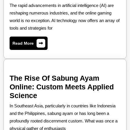
Tricks
The rapid advancements in artificial intelligence (AI) are
ONLINE
to
reshaping numerous industries, and the online gaming
BETTING
Boost
world is no exception. AI technology now offers an array of
tools and strategies for
Online
Slot
Read
Read More
Game
More
Profits
The Rise Of Sabung Ayam
Online: Custom Meets Applied
The
Science
Rise
In Southeast Asia, particularly in countries like Indonesia
Of
and the Philippines, sabung ayam or has long been a
Sabung
profoundly rooted discernment custom. What was once a
physical gather of enthusiasts
Ayam