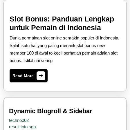
Cepat
Slot Bonus: Panduan Lengkap
Slot
untuk Pemain di Indonesia
Bonus:
Dunia permainan slot online semakin populer di Indonesia.
Pandua
Salah satu hal yang paling menarik slot bonus new
Lengka
member 100 di awal to kecil perhatian pemain adalah slot
bonus. Istilah ini sering
untuk
Pemain
Read
Read More
di
More
Indones
Dynamic Blogroll & Sidebar
techno002
result toto sgp