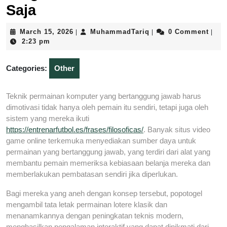
Saja
March
MuhammadTariq
March 15, 2026
MuhammadTariq
0 Comment
|
|
|
15,
2:23 pm
2026
Categories:
Other
Teknik permainan komputer yang bertanggung jawab harus
dimotivasi tidak hanya oleh pemain itu sendiri, tetapi juga oleh
sistem yang mereka ikuti
https://entrenarfutbol.es/frases/filosoficas/
. Banyak situs video
game online terkemuka menyediakan sumber daya untuk
permainan yang bertanggung jawab, yang terdiri dari alat yang
membantu pemain memeriksa kebiasaan belanja mereka dan
memberlakukan pembatasan sendiri jika diperlukan.
Bagi mereka yang aneh dengan konsep tersebut, popotogel
mengambil tata letak permainan lotere klasik dan
menanamkannya dengan peningkatan teknis modern,
menghasilkan pengalaman interaktif yang dapat dinikmati dari