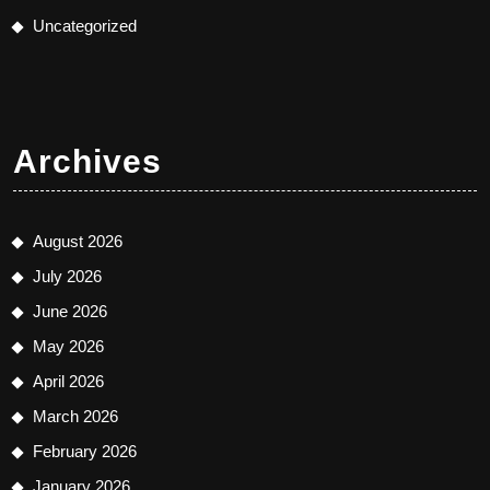
Uncategorized
Archives
August 2026
July 2026
June 2026
May 2026
April 2026
March 2026
February 2026
January 2026