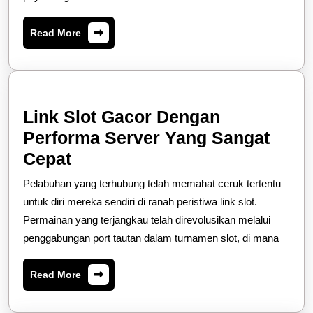
Online:
Read
Read More
Custom
More
Meets
Applied
Science
Link Slot Gacor Dengan
Performa Server Yang Sangat
Link
Cepat
Slot
Pelabuhan yang terhubung telah memahat ceruk tertentu
Gacor
untuk diri mereka sendiri di ranah peristiwa link slot.
Dengan
Permainan yang terjangkau telah direvolusikan melalui
penggabungan port tautan dalam turnamen slot, di mana
Performa
Server
Read
Read More
Yang
More
Sangat