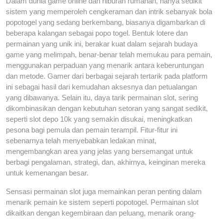
Dalam dunia game online dan hiburan rumahan, hanya sedikit
sistem yang memperoleh cengkeraman dan intrik sebanyak bola
popotogel yang sedang berkembang, biasanya digambarkan di
beberapa kalangan sebagai popo togel. Bentuk lotere dan
permainan yang unik ini, berakar kuat dalam sejarah budaya
game yang melimpah, benar-benar telah memukau para pemain,
menggunakan perpaduan yang menarik antara keberuntungan
dan metode. Gamer dari berbagai sejarah tertarik pada platform
ini sebagai hasil dari kemudahan aksesnya dan petualangan
yang dibawanya. Selain itu, daya tarik permainan slot, sering
dikombinasikan dengan kebutuhan setoran yang sangat sedikit,
seperti slot depo 10k yang semakin disukai, meningkatkan
pesona bagi pemula dan pemain terampil. Fitur-fitur ini
sebenarnya telah menyebabkan ledakan minat,
mengembangkan area yang jelas yang bersemangat untuk
berbagi pengalaman, strategi, dan, akhirnya, keinginan mereka
untuk kemenangan besar.
Sensasi permainan slot juga memainkan peran penting dalam
menarik pemain ke sistem seperti popotogel. Permainan slot
dikaitkan dengan kegembiraan dan peluang, menarik orang-