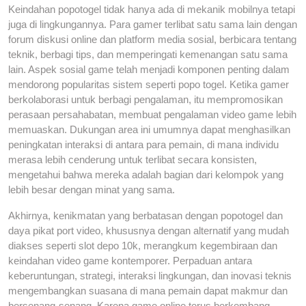
Keindahan popotogel tidak hanya ada di mekanik mobilnya tetapi
juga di lingkungannya. Para gamer terlibat satu sama lain dengan
forum diskusi online dan platform media sosial, berbicara tentang
teknik, berbagi tips, dan memperingati kemenangan satu sama
lain. Aspek sosial game telah menjadi komponen penting dalam
mendorong popularitas sistem seperti popo togel. Ketika gamer
berkolaborasi untuk berbagi pengalaman, itu mempromosikan
perasaan persahabatan, membuat pengalaman video game lebih
memuaskan. Dukungan area ini umumnya dapat menghasilkan
peningkatan interaksi di antara para pemain, di mana individu
merasa lebih cenderung untuk terlibat secara konsisten,
mengetahui bahwa mereka adalah bagian dari kelompok yang
lebih besar dengan minat yang sama.
Akhirnya, kenikmatan yang berbatasan dengan popotogel dan
daya pikat port video, khususnya dengan alternatif yang mudah
diakses seperti slot depo 10k, merangkum kegembiraan dan
keindahan video game kontemporer. Perpaduan antara
keberuntungan, strategi, interaksi lingkungan, dan inovasi teknis
mengembangkan suasana di mana pemain dapat makmur dan
bersenang-senang. Karena game online terus berkembang