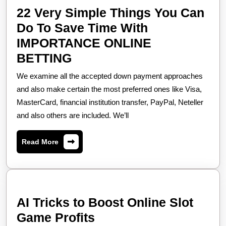
22 Very Simple Things You Can
Do To Save Time With
IMPORTANCE ONLINE
22
BETTING
Very
We examine all the accepted down payment approaches
Simple
and also make certain the most preferred ones like Visa,
Things
MasterCard, financial institution transfer, PayPal, Neteller
and also others are included. We’ll
You
Can
Read
Read More
Do
More
To
Save
Time
AI Tricks to Boost Online Slot
With
AI
Game Profits
IMPORTANCE