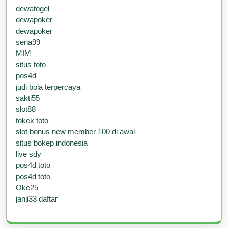
dewatogel
dewapoker
dewapoker
sena99
MIM
situs toto
pos4d
judi bola terpercaya
sakti55
slot88
tokek toto
slot bonus new member 100 di awal
situs bokep indonesia
live sdy
pos4d toto
pos4d toto
Oke25
janji33 daftar