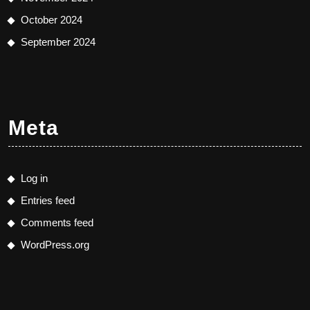
October 2024
September 2024
Meta
Log in
Entries feed
Comments feed
WordPress.org