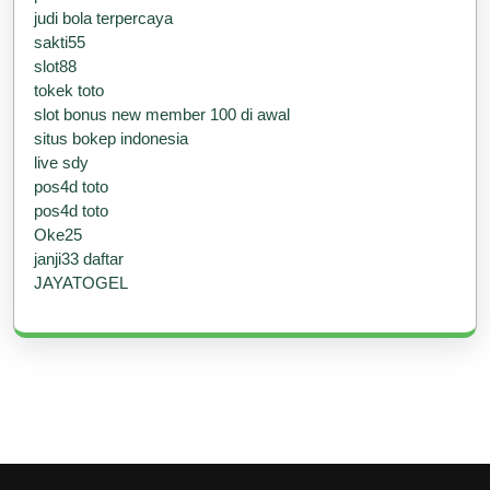
judi bola terpercaya
sakti55
slot88
tokek toto
slot bonus new member 100 di awal
situs bokep indonesia
live sdy
pos4d toto
pos4d toto
Oke25
janji33 daftar
JAYATOGEL