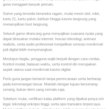
guna menggaet banyak pemain.
Game yang tersedia beraneka ragam, mulai mesin slot, rolet,
kartu 21, kartu poker, bahkan hingga kasino langsung yang
menampilkan host langsung.
Seluruh game dirancang guna menyajikan suasana nyata yang
dapat dirasakan melalui internet. Inovasi teknologi, animasi
realistis, serta audio profesional menjadikan sensasi menikmati
judi digital lebih menyenangkan.
Meskipun begitu, pengguna wajib berjudi dengan cara cerdas.
Kontrol modal, batasan waktu, serta kontrol diri merupakan
aspek utama saat menikmati kasino digital.
Perlu guna jangan bertaruh tanpa perencanaan serta berharap
pada kemenangan besar. Mainlah dengan tujuan bersenang-
senang, bukan demi uang semata saja.
Sebelum mulai, verifikasi kalau platform yang dipakai punya izin
legal, teknologi enkripsi tinggi, serta opsi transaksi terpercaya.