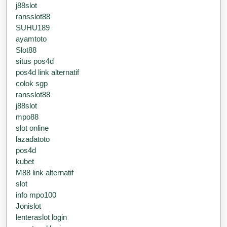
j88slot
ransslot88
SUHU189
ayamtoto
Slot88
situs pos4d
pos4d link alternatif
colok sgp
ransslot88
j88slot
mpo88
slot online
lazadatoto
pos4d
kubet
M88 link alternatif
slot
info mpo100
Jonislot
lenteraslot login