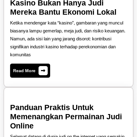
Kasino Bukan Hanya Judi
Kasi
Mereka Bantu Ekonomi Lokal
Buka
Ketika mendengar kata “kasino”, gambaran yang muncul
Hany
biasanya lampu gemerlap, meja judi, dan risiko keuangan.
Judi
Namun, ada sisi lain yang jarang disorot: kontribusi
signifikan industri kasino terhadap perekonomian dan
Mere
komunitas
Bant
Ekon
Read
Read More
Lokal
More
Panduan Praktis Untuk
Memenangkan Permainan Judi
Panduan
Online
Praktis
Selamat datang di dunia judi on the internet yang semakin