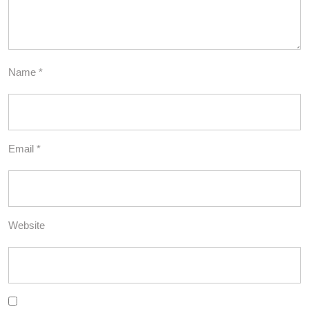
Name
*
Email
*
Website