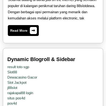
Untuk
populer di kalangan penikmat taruhan daring 88slotdewa.
Memenangkan
Dengan berbagai opsi permainan yang menarik dan
kemudahan akses melalui platform electronic, tak
Permainan
Judi
Read
Read More
Online
More
Dynamic Blogroll & Sidebar
result toto sgp
Slot88
Dewacasino Gacor
Slot Jackpot
j88slot
rajakapal88 login
situs pos4d
pos4d