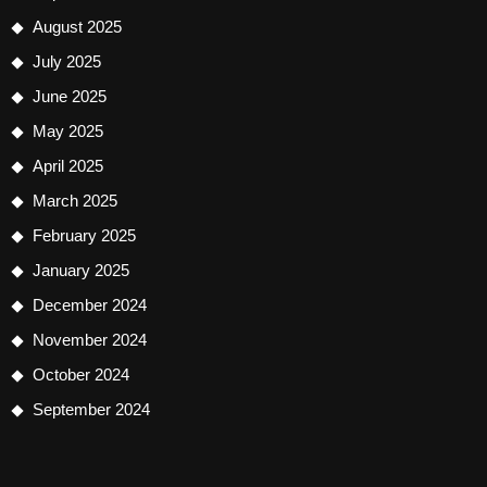
August 2025
July 2025
June 2025
May 2025
April 2025
March 2025
February 2025
January 2025
December 2024
November 2024
October 2024
September 2024