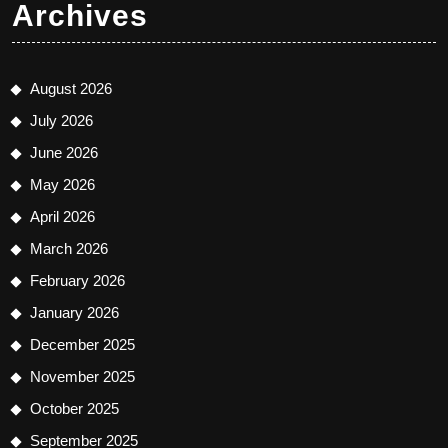
Archives
August 2026
July 2026
June 2026
May 2026
April 2026
March 2026
February 2026
January 2026
December 2025
November 2025
October 2025
September 2025