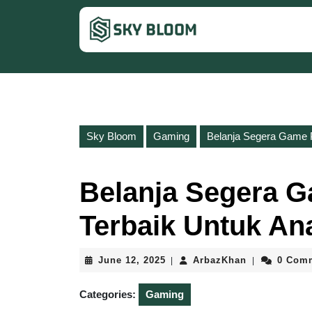
Skip
to
content
Skip
to
content
Sky Bloom
Gaming
Belanja Segera Game P
Belanja Segera G
Terbaik Untuk An
June
ArbazKhan
June 12, 2025
ArbazKhan
0 Com
|
|
12,
2025
Categories:
Gaming