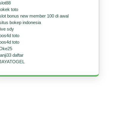
slot88
tokek toto
slot bonus new member 100 di awal
situs bokep indonesia
live sdy
pos4d toto
pos4d toto
Oke25
janji33 daftar
JAYATOGEL