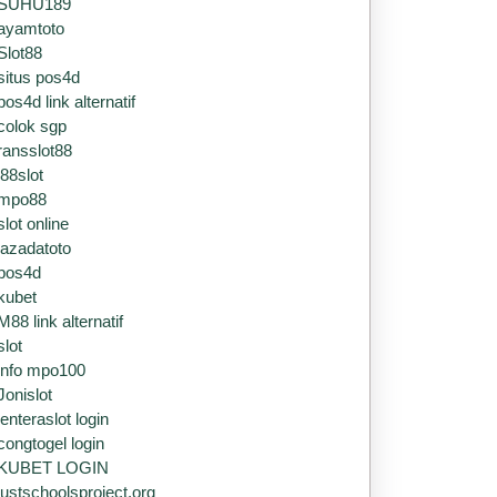
SUHU189
ayamtoto
Slot88
situs pos4d
pos4d link alternatif
colok sgp
ransslot88
j88slot
mpo88
slot online
lazadatoto
pos4d
kubet
M88 link alternatif
slot
info mpo100
Jonislot
lenteraslot login
congtogel login
KUBET LOGIN
justschoolsproject.org