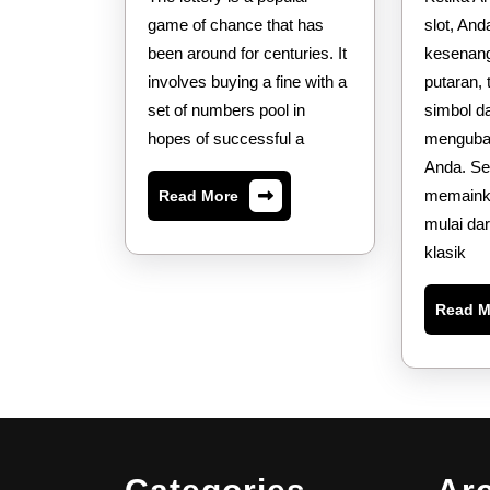
And
game of chance that has
slot, And
Risks
been around for centuries. It
kesenang
involves buying a fine with a
Of
putaran,
S
set of numbers pool in
simbol d
The
hopes of successful a
menguba
Drawing
Anda. Se
Read
memainka
Read More
More
mulai da
klasik
Read M