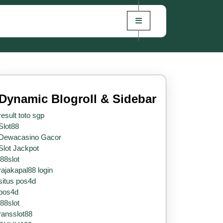
Dynamic Blogroll & Sidebar
result toto sgp
Slot88
Dewacasino Gacor
Slot Jackpot
j88slot
rajakapal88 login
situs pos4d
pos4d
j88slot
ransslot88