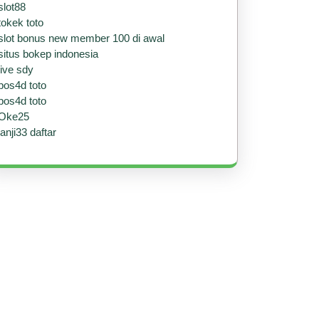
slot88
tokek toto
slot bonus new member 100 di awal
situs bokep indonesia
live sdy
pos4d toto
pos4d toto
Oke25
janji33 daftar