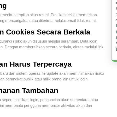
ng
ng meniru tampilan situs resmi. Pastikan selalu memeriksa
 yang mencurigakan atau diterima melalui email tidak resmi.
 Cookies Secara Berkala
ngi risiko akun disusupi melalui peramban. Data login
n. Dengan membersihkan secara berkala, akses melalui link
an Harus Terpercaya
erbaru dan sistem operasi terupdate akan meminimalkan risiko
erangkat publik atau milik orang lain untuk login.
amanan Tambahan
 seperti notifikasi login, penguncian akun sementara, atau
ur ini membantu pengguna memonitor aktivitas akun dan