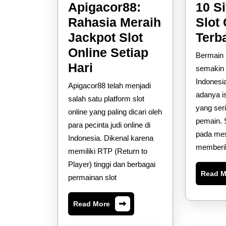
Apigacor88:
10 Si
Rahasia Meraih
Slot
Jackpot Slot
Terba
Online Setiap
Bermain s
Apigacor88:
Hari
semakin 
Rahasia
Indonesi
Apigacor88 telah menjadi
Meraih
adanya is
salah satu platform slot
yang seri
Jackpot
online yang paling dicari oleh
pemain. 
para pecinta judi online di
Slot
pada mes
Indonesia. Dikenal karena
Online
memberi
memiliki RTP (Return to
Setiap
Player) tinggi dan berbagai
Hari
Read M
permainan slot
Read
Read More
More