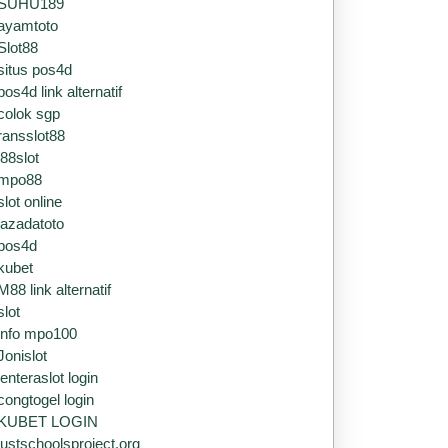
SUHU189
ayamtoto
Slot88
situs pos4d
pos4d link alternatif
colok sgp
ransslot88
j88slot
mpo88
slot online
lazadatoto
pos4d
kubet
M88 link alternatif
slot
info mpo100
Jonislot
lenteraslot login
congtogel login
KUBET LOGIN
justschoolsproject.org