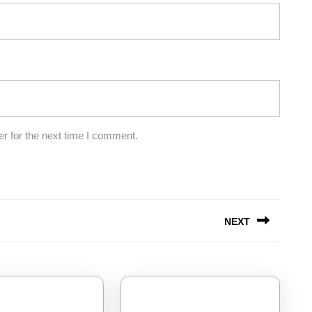
r for the next time I comment.
NEXT
Next
post: