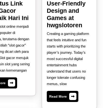
tus Link
User-Friendly
 Gacor
Design and
10
ik Hari Ini
Games at
Situs
User-
hwgslotoren
lot online menjadi
Link
Friendly
populer di
Creating a gaming platform
Slot
Design
a, terutama dengan
that feels intuitive and fun
tilah “slot gacor”
Gacor
and
starts with prioritizing the
ng dicari oleh para
Terbaik
player’s journey. Today’s
Games
Slot gacor merujuk
most successful digital
Hari
at
in slot yang sering
entertainment hubs
Ini
hwgsloto
kan kemenangan
understand that users no
longer tolerate confusing
Read
ore
menus, slow
More
Read
Read More
More