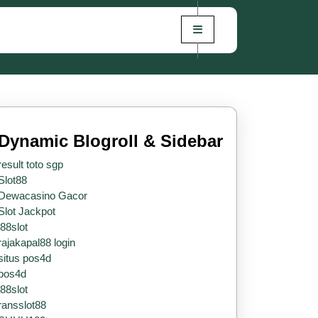
Dynamic Blogroll & Sidebar
result toto sgp
Slot88
Dewacasino Gacor
Slot Jackpot
j88slot
rajakapal88 login
situs pos4d
pos4d
j88slot
ransslot88