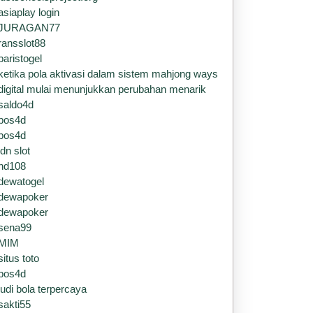
asiaplay login
JURAGAN77
ransslot88
paristogel
ketika pola aktivasi dalam sistem mahjong ways
digital mulai menunjukkan perubahan menarik
saldo4d
pos4d
pos4d
idn slot
hd108
dewatogel
dewapoker
dewapoker
sena99
MIM
situs toto
pos4d
judi bola terpercaya
sakti55