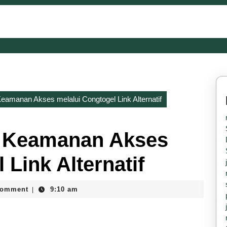
amanan Akses melalui Congtogel Link Alternatif
 Keamanan Akses
 Link Alternatif
Comment
9:10 am
|