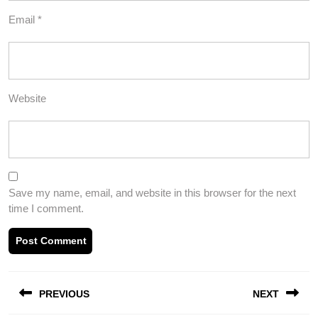
Email
*
Website
Save my name, email, and website in this browser for the next
time I comment.
Post
PREVIOUS
NEXT
navigation