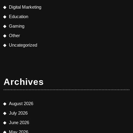
Digital Marketing
Education
Gaming
Other
Uncategorized
Archives
August 2026
July 2026
June 2026
May 2026