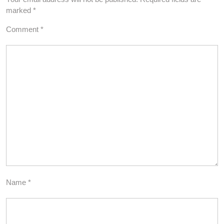
marked
*
Comment
*
Name
*