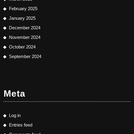
February 2025
January 2025
December 2024
November 2024
October 2024
September 2024
Meta
Log in
Entries feed