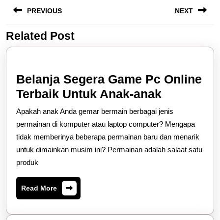
Post
PREVIOUS
NEXT
navigation
Related Post
Previous
Next
post:
post:
Belanja Segera Game Pc Online
Belanja
Terbaik Untuk Anak-anak
Segera
Apakah anak Anda gemar bermain berbagai jenis
Game
permainan di komputer atau laptop computer? Mengapa
Pc
tidak memberinya beberapa permainan baru dan menarik
untuk dimainkan musim ini? Permainan adalah salaat satu
Online
produk
Terbaik
Untuk
Read
Read More
Anak-
More
anak