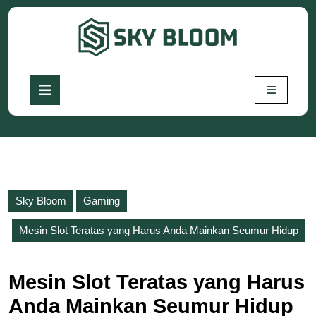
Skip
to
content
Skip
to
Open
content
Button
Sky Bloom
Gaming
Mesin Slot Teratas yang Harus Anda Mainkan Seumur Hidup
Mesin Slot Teratas yang Harus
Anda Mainkan Seumur Hidup