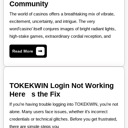
Enjoyable
Community
Casinos
Chances
The world of casinos offers a breathtaking mix of vibrate,
Along
excitement, uncertainty, and intrigue. The very
With
word’casino’ itself conjures images of bright radiant lights,
high-stake games, extraordinary cordial reception, and
Excursions
While
Read
Read More
In
More
The
Casino
Community
TOKEKWIN Login Not Working
TOKEKWIN
Here s the Fix
Login
If you’re having trouble logging into TOKEKWIN, you’re not
Not
alone. Many users face issues, whether it’s incorrect
Working
credentials or technical glitches. Before you get frustrated,
there are simple steps you
Here s