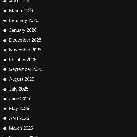
April 2026
March 2026
February 2026
January 2026
December 2025
November 2025
October 2025
September 2025
August 2025
July 2025
June 2025
May 2025
April 2025
March 2025