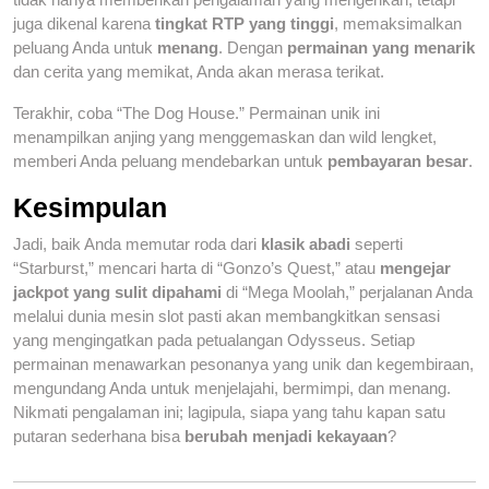
juga dikenal karena
tingkat RTP yang tinggi
, memaksimalkan
peluang Anda untuk
menang
. Dengan
permainan yang menarik
dan cerita yang memikat, Anda akan merasa terikat.
Terakhir, coba “The Dog House.” Permainan unik ini
menampilkan anjing yang menggemaskan dan wild lengket,
memberi Anda peluang mendebarkan untuk
pembayaran besar
.
Kesimpulan
Jadi, baik Anda memutar roda dari
klasik abadi
seperti
“Starburst,” mencari harta di “Gonzo’s Quest,” atau
mengejar
jackpot yang sulit dipahami
di “Mega Moolah,” perjalanan Anda
melalui dunia mesin slot pasti akan membangkitkan sensasi
yang mengingatkan pada petualangan Odysseus. Setiap
permainan menawarkan pesonanya yang unik dan kegembiraan,
mengundang Anda untuk menjelajahi, bermimpi, dan menang.
Nikmati pengalaman ini; lagipula, siapa yang tahu kapan satu
putaran sederhana bisa
berubah menjadi kekayaan
?