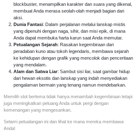
blockbuster, menampilkan karakter dan suara yang dikenal,
membuat Anda merasa seolah-olah menjadi bagian dari
aksi.
Dunia Fantasi
: Dalam perjalanan melalui lanskap mistis
yang dipenuhi dengan naga, sihir, dan misi epik, di mana
Anda dapat membuka harta karun saat Anda memutar.
Petualangan Sejarah
: Rasakan kegembiraan dari
peradaban kuno atau tokoh legendaris, membawa sejarah
ke kehidupan dengan grafik yang mencolok dan penceritaan
yang mendalam.
Alam dan Satwa Liar
: Sambut sisi liar, saat gambar hidup
dari hewan eksotis dan lanskap yang indah menyediakan
pengalaman bermain yang tenang namun mendebarkan.
Memilih slot bertema tidak hanya menambah kegembiraan tetapi
juga meningkatkan peluang Anda untuk pergi dengan
kemenangan yang mengesankan.
Selami petualangan ini dan lihat ke mana mereka membawa
Anda!