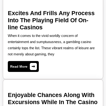
Excites And Frills Any Process
Into The Playing Field Of On-
Excites
line Casinos
And
When it comes to the vivid worldly concern of
Frills
entertainment and sumptuousness, a gambling casino
Any
certainly tops the list. These vibrant realms of leisure are
not merely about gaming, they
Process
Into
Read
Read More
The
More
Playing
Field
Of
Enjoyable Chances Along With
On-
Excursions While In The Casino
line