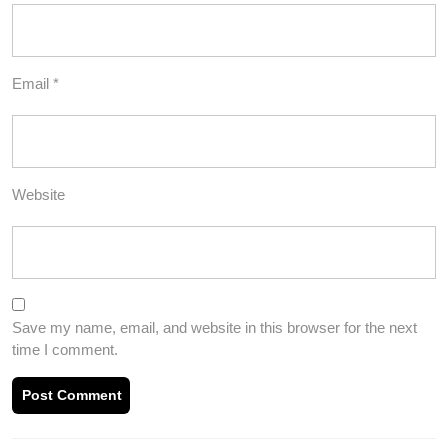
Email
*
Website
Save my name, email, and website in this browser for the next
time I comment.