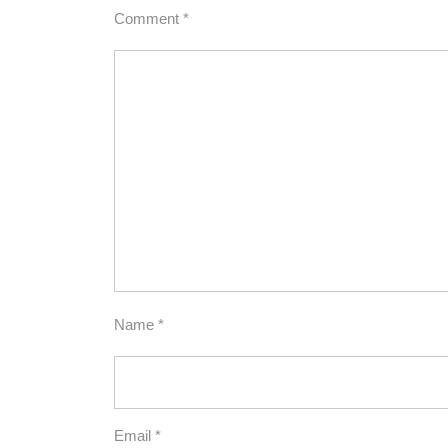
Comment
*
Name
*
Email
*