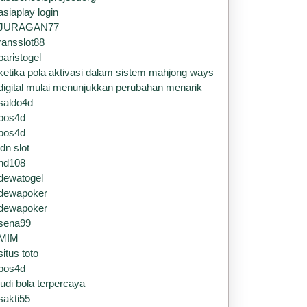
asiaplay login
JURAGAN77
ransslot88
paristogel
ketika pola aktivasi dalam sistem mahjong ways
digital mulai menunjukkan perubahan menarik
saldo4d
pos4d
pos4d
idn slot
hd108
dewatogel
dewapoker
dewapoker
sena99
MIM
situs toto
pos4d
judi bola terpercaya
sakti55