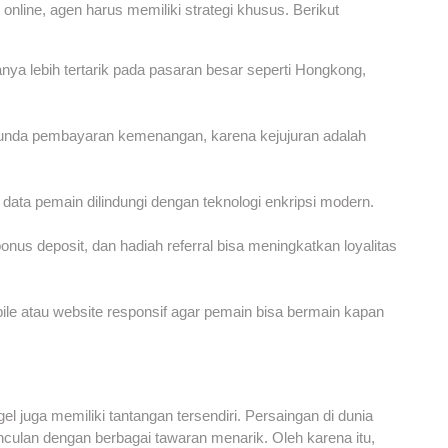
online, agen harus memiliki strategi khusus. Berikut
anya lebih tertarik pada pasaran besar seperti Hongkong,
unda pembayaran kemenangan, karena kejujuran adalah
ata pemain dilindungi dengan teknologi enkripsi modern.
nus deposit, dan hadiah referral bisa meningkatkan loyalitas
ile atau website responsif agar pemain bisa bermain kapan
l juga memiliki tantangan tersendiri. Persaingan di dunia
nculan dengan berbagai tawaran menarik. Oleh karena itu,