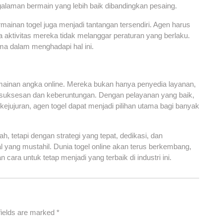
alaman bermain yang lebih baik dibandingkan pesaing.
rmainan togel juga menjadi tantangan tersendiri. Agen harus
tivitas mereka tidak melanggar peraturan yang berlaku.
ama dalam menghadapi hal ini.
rmainan angka online. Mereka bukan hanya penyedia layanan,
kesuksesan dan keberuntungan. Dengan pelayanan yang baik,
kejujuran, agen togel dapat menjadi pilihan utama bagi banyak
h, tetapi dengan strategi yang tepat, dedikasi, dan
 yang mustahil. Dunia togel online akan terus berkembang,
ara untuk tetap menjadi yang terbaik di industri ini.
fields are marked
*