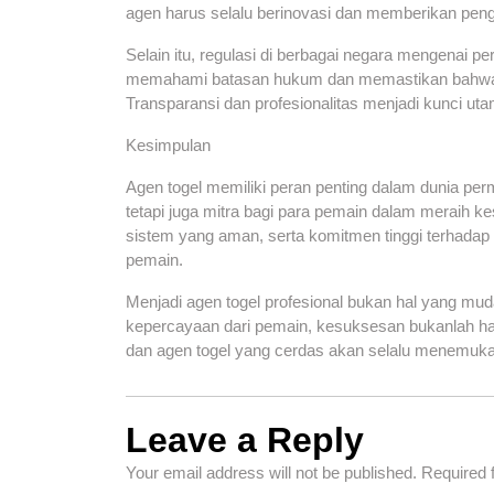
agen harus selalu berinovasi dan memberikan peng
Selain itu, regulasi di berbagai negara mengenai pe
memahami batasan hukum dan memastikan bahwa ak
Transparansi dan profesionalitas menjadi kunci ut
Kesimpulan
Agen togel memiliki peran penting dalam dunia pe
tetapi juga mitra bagi para pemain dalam meraih 
sistem yang aman, serta komitmen tinggi terhadap 
pemain.
Menjadi agen togel profesional bukan hal yang muda
kepercayaan dari pemain, kesuksesan bukanlah hal
dan agen togel yang cerdas akan selalu menemukan c
Leave a Reply
Your email address will not be published.
Required 