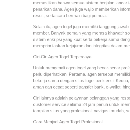
memastikan bahwa semua sistem berjalan lancar tan
penarikan dana. Agen juga wajib memberikan informa
result, serta cara bermain bagi pemula.
Selain itu, agen togel juga memiliki tanggung ja
member. Banyak pemain yang merasa khawatir soal
sistem enkripsi yang kuat serta bekerja sama deng
memprioritaskan kejujuran dan integritas dalam me
Ciri-Ciri Agen Togel Terpercaya
Untuk mengenali agen togel yang benar-benar profe
perlu diperhatikan. Pertama, agen tersebut memiliki
bekerja sama dengan situs togel berlisensi. Ked
aman dan cepat seperti transfer bank, e-wallet, hi
Ciri lainnya adalah pelayanan pelanggan yang resp
customer service selama 24 jam penuh untuk memba
tampilan situs yang profesional, navigasi mudah, ser
Cara Menjadi Agen Togel Profesional