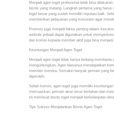
Menjadi agen togel profesional tidak bisa dilakukan
bisnis yang matang. Langkah pertama yang harus 
togel besar yang sudah memiliki reputasi baik. Se
memberikan pelayanan yang konsisten agar menda
Promosi juga menjadi faktor penting dalam kesukse
website pribadi dapat digunakan untuk memperkena
dan komisi kepada member aktif juga bisa menjadi 
Keuntungan Menjadi Agen Togel
Menjadi agen togel tidak hanya tentang membantu p
menguntungkan. Agen biasanya mendapatkan komisi 
member mereka. Semakin banyak pemain yang ber
diperoleh.
Selain komisi, agen togel juga memiliki keuntungan 
memuaskan, pemain akan terus bertahan dan mer
ini membuat bisnis togel menjadi berkelanjutan den
Tips Sukses Menjalankan Bisnis Agen Togel