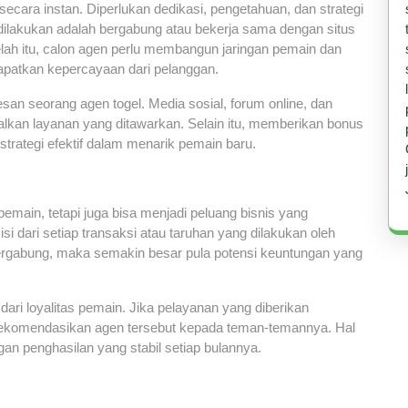
 secara instan. Diperlukan dedikasi, pengetahuan, dan strategi
dilakukan adalah bergabung atau bekerja sama dengan situs
telah itu, calon agen perlu membangun jaringan pemain dan
patkan kepercayaan dari pelanggan.
san seorang agen togel. Media sosial, forum online, dan
lkan layanan yang ditawarkan. Selain itu, memberikan bonus
strategi efektif dalam menarik pemain baru.
emain, tetapi juga bisa menjadi peluang bisnis yang
dari setiap transaksi atau taruhan yang dilakukan oleh
gabung, maka semakin besar pula potensi keuntungan yang
dari loyalitas pemain. Jika pelayanan yang diberikan
ekomendasikan agen tersebut kepada teman-temannya. Hal
gan penghasilan yang stabil setiap bulannya.