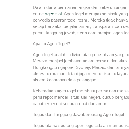
Dalam dunia permainan angka dan keberuntungan, ist
online
agen slot
. Agen togel merupakan pihak yang 
penyedia pasaran togel resmi. Mereka tidak hanya
setiap transaksi berjalan aman, transparan, dan 
peran, tanggung jawab, serta cara menjadi agen to
Apa Itu Agen Togel?
Agen togel adalah individu atau perusahaan yang b
Mereka menjadi jembatan antara pemain dan situs u
Hongkong, Singapore, Sydney, Macau, dan lainnya
akses permainan, tetapi juga memberikan pelayanan
sistem keamanan data pelanggan.
Keberadaan agen togel membuat permainan menjadi
perlu repot mencari situs luar negeri, cukup berg
dapat terpenuhi secara cepat dan aman.
Tugas dan Tanggung Jawab Seorang Agen Togel
Tugas utama seorang agen togel adalah memberika