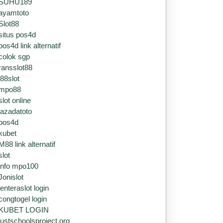
SUHU189
ayamtoto
Slot88
situs pos4d
pos4d link alternatif
colok sgp
ransslot88
j88slot
mpo88
slot online
lazadatoto
pos4d
kubet
M88 link alternatif
slot
info mpo100
Jonislot
lenteraslot login
congtogel login
KUBET LOGIN
justschoolsproject.org