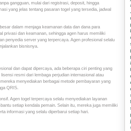
pa gangguan, mulai dari registrasi, deposit, hingga
si yang jelas tentang pasaran togel yang tersedia, jadwal
wab besar dalam menjaga keamanan data dan dana para
 privasi dan keamanan, sehingga agen harus memiliki
an penyedia server yang terpercaya. Agen profesional selalu
njalankan bisnisnya.
sional dan dapat dipercaya, ada beberapa ciri penting yang
 lisensi resmi dari lembaga perjudian internasional atau
ua, mereka menyediakan berbagai metode pembayaran yang
ngga QRIS.
onsif. Agen togel terpercaya selalu menyediakan layanan
ntu setiap kendala pemain. Selain itu, mereka juga memiliki
ta informasi yang selalu diperbarui setiap hari.