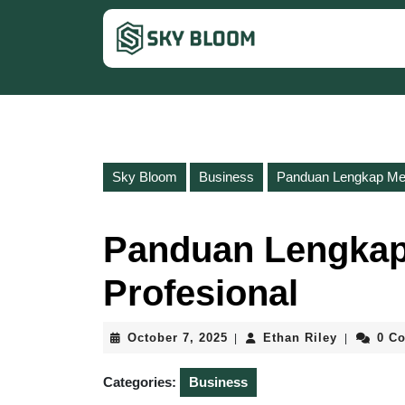
Skip
to
content
Skip
to
content
Sky Bloom
Business
Panduan Lengkap Menj
Panduan Lengkap
Profesional
October
Ethan
October 7, 2025
Ethan Riley
0 C
|
|
7,
Riley
2025
Categories:
Business