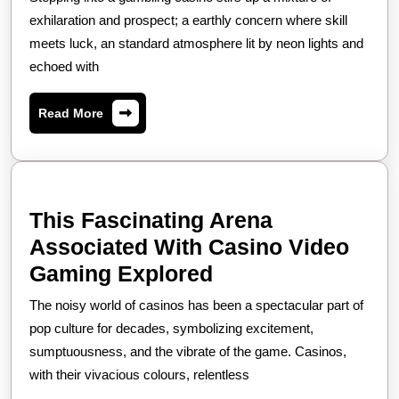
An
exhilaration and prospect; a earthly concern where skill
Exc
meets luck, an standard atmosphere lit by neon lights and
echoed with
Of
Ca
Read
Read More
Ga
More
This Fascinating Arena
Associated With Casino Video
This
Gaming Explored
Fascinating
The noisy world of casinos has been a spectacular part of
Arena
pop culture for decades, symbolizing excitement,
Associated
sumptuousness, and the vibrate of the game. Casinos,
with their vivacious colours, relentless
With