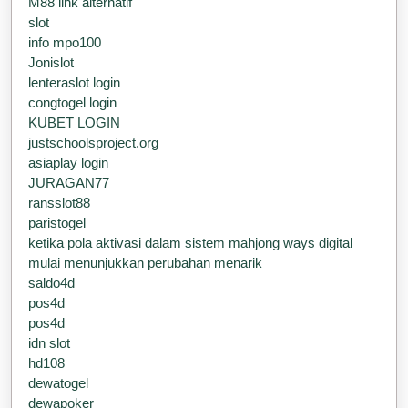
M88 link alternatif
slot
info mpo100
Jonislot
lenteraslot login
congtogel login
KUBET LOGIN
justschoolsproject.org
asiaplay login
JURAGAN77
ransslot88
paristogel
ketika pola aktivasi dalam sistem mahjong ways digital
mulai menunjukkan perubahan menarik
saldo4d
pos4d
pos4d
idn slot
hd108
dewatogel
dewapoker