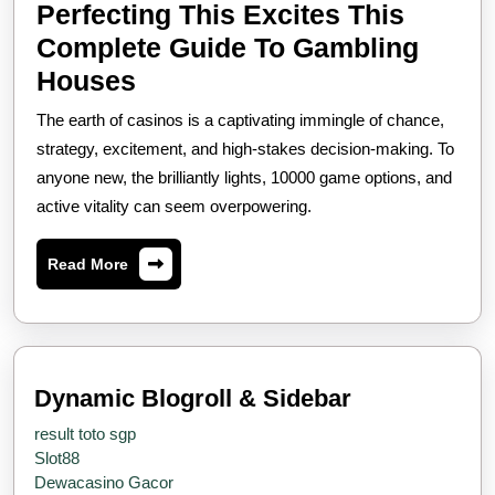
Perfecting This Excites This
Complete Guide To Gambling
Perfecting
Houses
This
The earth of casinos is a captivating immingle of chance,
Excites
strategy, excitement, and high-stakes decision-making. To
This
anyone new, the brilliantly lights, 10000 game options, and
active vitality can seem overpowering.
Complete
Guide
Read
Read More
To
More
Gambling
Houses
Dynamic Blogroll & Sidebar
result toto sgp
Slot88
Dewacasino Gacor