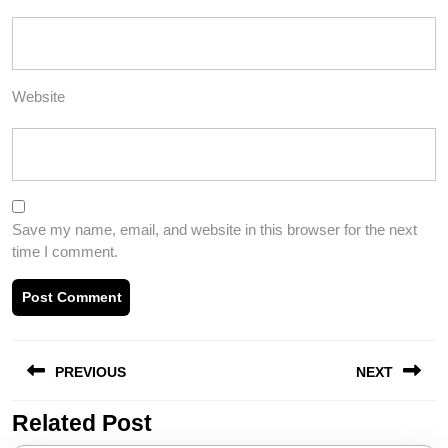
Website
Save my name, email, and website in this browser for the next
time I comment.
Post
PREVIOUS
NEXT
navigation
Related Post
Previous
Next
post:
post: