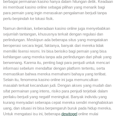
berbagai permainan kasino hanya dalam hitungan detik. Keadaan
ini membuat kasino online sebagai pilihan yang menarik bagi
para pemain yang ingin merasakan pengalaman berjudi tanpa
perlu berpindah ke lokasi fisik.
Namun demikian, keberadaan kasino online juga menyebabkan
sejumlah tantangan, khususnya terkait dengan regulasi dan
perlindungan. Meskipun ada beberapa situs yang mengatakan
beroperasi secara legal, faktanya, banyak dari mereka tidak
memiliki lisensi resmi. Ini bisa berisiko bagi pemain yang bisa
kehilangan uang mereka tanpa ada perlindungan dari pihak yang
berwenang. Karena itu, penting bagi para penjudi untuk mencari
informasi sebelum mendaftar dengan platform tertentu, serta
memastikan bahwa mereka memahami bahaya yang terlibat.
Selain itu, fenomena kasino online ini juga memunculkan
masalah terkait kecanduan judi. Dengan akses yang mudah dan
sifat permainan yang intens, risiko para penjudi terjebak dalam
perilaku berjudi yang negatif meningkat. Banyak individu yang
kurang menyadari seberapa cepat mereka sendiri menghabiskan
uang, dan situasi ini bisa berpengaruh buruk pada hidup mereka.
Untuk mengatasi isu ini, beberapa
dewitogel
online mulai