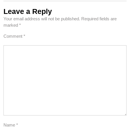
Leave a Reply
Your email address will not be published.
Required fields are
marked
*
Comment
*
Name
*