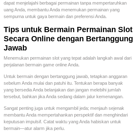
dapat menjelajahi berbagai permainan tanpa mempertaruhkan
uang Anda, membantu Anda menemukan permainan yang
sempurna untuk gaya bermain dan preferensi Anda.
Tips untuk Bermain Permainan Slot
Secara Online dengan Bertanggung
Jawab
Menemukan permainan slot yang tepat adalah langkah awal dari
perjalanan bermain game online Anda.
Untuk bermain dengan bertanggung jawab, tetapkan anggaran
sebelum Anda mulai dan patuhi itu. Tentukan berapa banyak
yang bersedia Anda belanjakan dan jangan melebihi jumlah
tersebut, bahkan jika Anda sedang dalam jalur kemenangan.
Sangat penting juga untuk mengambil jeda; menjauh sejenak
membantu Anda mempertahankan perspektif dan menghindari
keputusan impulsif. Catat waktu yang Anda habiskan untuk
bermain—atur alarm jika perlu.