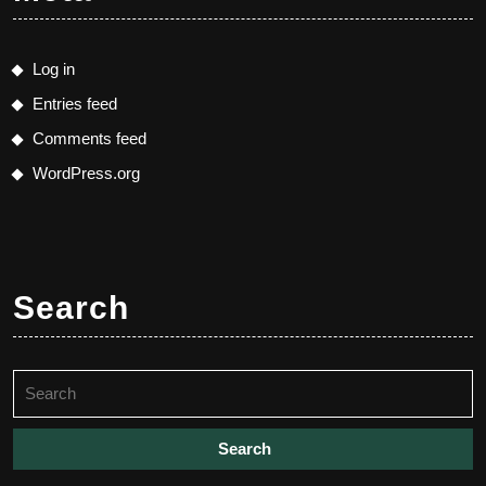
Log in
Entries feed
Comments feed
WordPress.org
Search
Search
for: