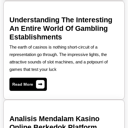
Of
Casinos
Understanding The Interesting
An Entire World Of Gambling
Understanding
Establishments
The
The earth of casinos is nothing short-circuit of a
Interesting
representation go through. The impressive lights, the
An
attractive sounds of slot machines, and a potpourri of
games that test your luck
Entire
World
Read
Read More
Of
More
Gambling
Establishments
Analisis Mendalam Kasino
Online Berkedok Platform