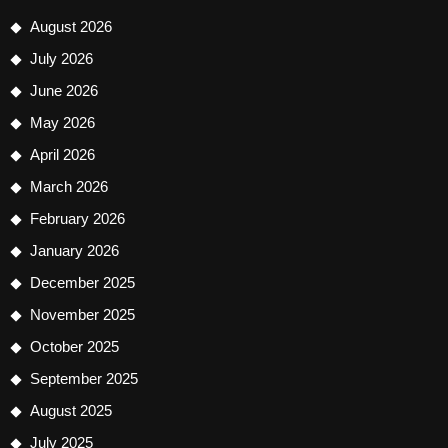
August 2026
July 2026
June 2026
May 2026
April 2026
March 2026
February 2026
January 2026
December 2025
November 2025
October 2025
September 2025
August 2025
July 2025