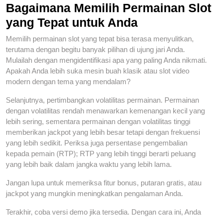
Bagaimana Memilih Permainan Slot
yang Tepat untuk Anda
Memilih permainan slot yang tepat bisa terasa menyulitkan,
terutama dengan begitu banyak pilihan di ujung jari Anda.
Mulailah dengan mengidentifikasi apa yang paling Anda nikmati.
Apakah Anda lebih suka mesin buah klasik atau slot video
modern dengan tema yang mendalam?
Selanjutnya, pertimbangkan volatilitas permainan. Permainan
dengan volatilitas rendah menawarkan kemenangan kecil yang
lebih sering, sementara permainan dengan volatilitas tinggi
memberikan jackpot yang lebih besar tetapi dengan frekuensi
yang lebih sedikit. Periksa juga persentase pengembalian
kepada pemain (RTP); RTP yang lebih tinggi berarti peluang
yang lebih baik dalam jangka waktu yang lebih lama.
Jangan lupa untuk memeriksa fitur bonus, putaran gratis, atau
jackpot yang mungkin meningkatkan pengalaman Anda.
Terakhir, coba versi demo jika tersedia. Dengan cara ini, Anda