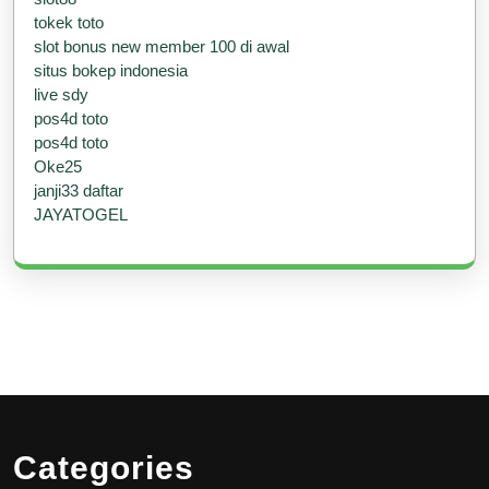
tokek toto
slot bonus new member 100 di awal
situs bokep indonesia
live sdy
pos4d toto
pos4d toto
Oke25
janji33 daftar
JAYATOGEL
Categories