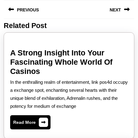
Post
PREVIOUS
NEXT
navigation
Related Post
Previous
Next
post:
post:
A Strong Insight Into Your
Fascinating Whole World Of
A
Casinos
Strong
In the enthralling realm of entertainment, link pos4d occupy
Insight
a exchange spot, enchanting several hearts with their
Into
unique blend of exhilaration, Adrenalin rushes, and the
potency for medium of exchange
Your
Fascinating
Read
Read More
Whole
More
World