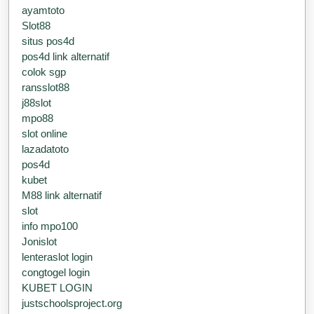
ayamtoto
Slot88
situs pos4d
pos4d link alternatif
colok sgp
ransslot88
j88slot
mpo88
slot online
lazadatoto
pos4d
kubet
M88 link alternatif
slot
info mpo100
Jonislot
lenteraslot login
congtogel login
KUBET LOGIN
justschoolsproject.org