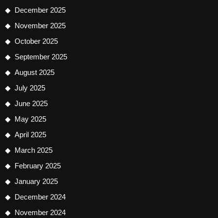
December 2025
November 2025
October 2025
September 2025
August 2025
July 2025
June 2025
May 2025
April 2025
March 2025
February 2025
January 2025
December 2024
November 2024