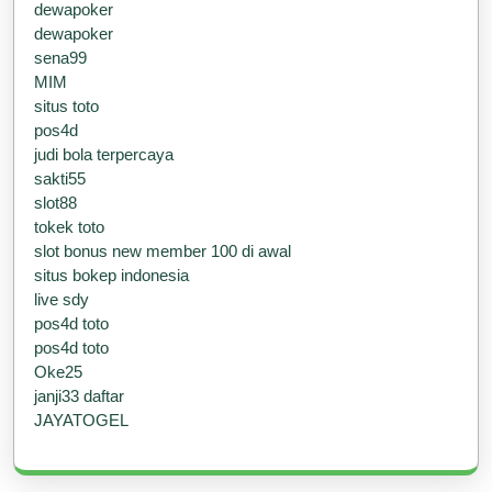
dewapoker
dewapoker
sena99
MIM
situs toto
pos4d
judi bola terpercaya
sakti55
slot88
tokek toto
slot bonus new member 100 di awal
situs bokep indonesia
live sdy
pos4d toto
pos4d toto
Oke25
janji33 daftar
JAYATOGEL