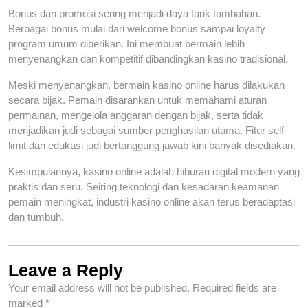
Bonus dan promosi sering menjadi daya tarik tambahan.
Berbagai bonus mulai dari welcome bonus sampai loyalty
program umum diberikan. Ini membuat bermain lebih
menyenangkan dan kompetitif dibandingkan kasino tradisional.
Meski menyenangkan, bermain kasino online harus dilakukan
secara bijak. Pemain disarankan untuk memahami aturan
permainan, mengelola anggaran dengan bijak, serta tidak
menjadikan judi sebagai sumber penghasilan utama. Fitur self-
limit dan edukasi judi bertanggung jawab kini banyak disediakan.
Kesimpulannya, kasino online adalah hiburan digital modern yang
praktis dan seru. Seiring teknologi dan kesadaran keamanan
pemain meningkat, industri kasino online akan terus beradaptasi
dan tumbuh.
Leave a Reply
Your email address will not be published.
Required fields are
marked
*