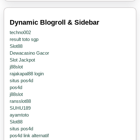
di
Asia
Dynamic Blogroll & Sidebar
techno002
result toto sgp
Slot88
Dewacasino Gacor
Slot Jackpot
j88slot
rajakapal88 login
situs pos4d
pos4d
j88slot
ransslot88
SUHU189
ayamtoto
Slot88
situs pos4d
pos4d link alternatif