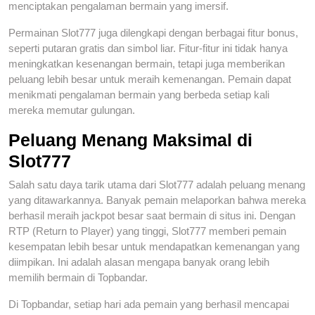
menciptakan pengalaman bermain yang imersif.
Permainan Slot777 juga dilengkapi dengan berbagai fitur bonus,
seperti putaran gratis dan simbol liar. Fitur-fitur ini tidak hanya
meningkatkan kesenangan bermain, tetapi juga memberikan
peluang lebih besar untuk meraih kemenangan. Pemain dapat
menikmati pengalaman bermain yang berbeda setiap kali
mereka memutar gulungan.
Peluang Menang Maksimal di
Slot777
Salah satu daya tarik utama dari Slot777 adalah peluang menang
yang ditawarkannya. Banyak pemain melaporkan bahwa mereka
berhasil meraih jackpot besar saat bermain di situs ini. Dengan
RTP (Return to Player) yang tinggi, Slot777 memberi pemain
kesempatan lebih besar untuk mendapatkan kemenangan yang
diimpikan. Ini adalah alasan mengapa banyak orang lebih
memilih bermain di Topbandar.
Di Topbandar, setiap hari ada pemain yang berhasil mencapai