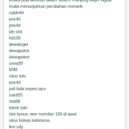
mulai menunjukkan perubahan menarik
saldo4d
pos4d
pos4d
idn slot
hd108
dewatogel
dewapoker
dewapoker
sena99
MIM
situs toto
pos4d
judi bola terpercaya
sakti55
slot88
tokek toto
slot bonus new member 100 di awal
situs bokep indonesia
live sdy