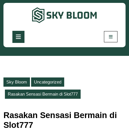
Skip
to
content
Skip
to
Open
content
Button
Sky Bloom
Uncategorized
Rasakan Sensasi Bermain di Slot777
Rasakan Sensasi Bermain di
Slot777