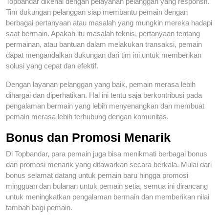
Topbandar dikenal dengan pelayanan pelanggan yang responsif.
Tim dukungan pelanggan siap membantu pemain dengan
berbagai pertanyaan atau masalah yang mungkin mereka hadapi
saat bermain. Apakah itu masalah teknis, pertanyaan tentang
permainan, atau bantuan dalam melakukan transaksi, pemain
dapat mengandalkan dukungan dari tim ini untuk memberikan
solusi yang cepat dan efektif.
Dengan layanan pelanggan yang baik, pemain merasa lebih
dihargai dan diperhatikan. Hal ini tentu saja berkontribusi pada
pengalaman bermain yang lebih menyenangkan dan membuat
pemain merasa lebih terhubung dengan komunitas.
Bonus dan Promosi Menarik
Di Topbandar, para pemain juga bisa menikmati berbagai bonus
dan promosi menarik yang ditawarkan secara berkala. Mulai dari
bonus selamat datang untuk pemain baru hingga promosi
mingguan dan bulanan untuk pemain setia, semua ini dirancang
untuk meningkatkan pengalaman bermain dan memberikan nilai
tambah bagi pemain.