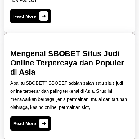
Slot
Games
Read
Read More
More
Mengenal SBOBET Situs Judi
Online Terpercaya dan Populer
Mengenal
di Asia
SBOBET
Apa Itu SBOBET? SBOBET adalah salah satu situs judi
Situs
online terbesar dan paling terkenal di Asia. Situs ini
Judi
menawarkan berbagai jenis permainan, mulai dari taruhan
olahraga, kasino online, permainan slot,
Online
Terpercaya
Read
Read More
dan
More
Populer