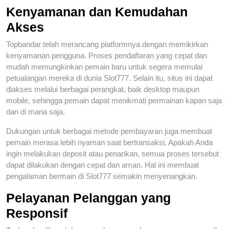
Kenyamanan dan Kemudahan
Akses
Topbandar telah merancang platformnya dengan memikirkan
kenyamanan pengguna. Proses pendaftaran yang cepat dan
mudah memungkinkan pemain baru untuk segera memulai
petualangan mereka di dunia Slot777. Selain itu, situs ini dapat
diakses melalui berbagai perangkat, baik desktop maupun
mobile, sehingga pemain dapat menikmati permainan kapan saja
dan di mana saja.
Dukungan untuk berbagai metode pembayaran juga membuat
pemain merasa lebih nyaman saat bertransaksi. Apakah Anda
ingin melakukan deposit atau penarikan, semua proses tersebut
dapat dilakukan dengan cepat dan aman. Hal ini membuat
pengalaman bermain di Slot777 semakin menyenangkan.
Pelayanan Pelanggan yang
Responsif