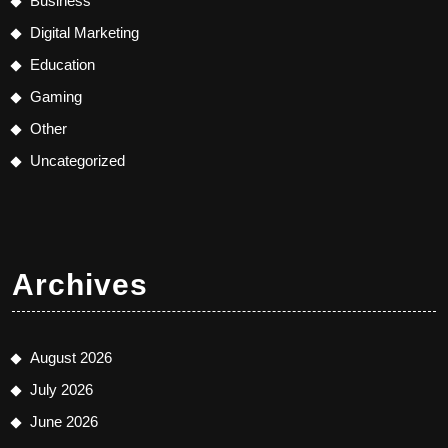
Business
Digital Marketing
Education
Gaming
Other
Uncategorized
Archives
August 2026
July 2026
June 2026