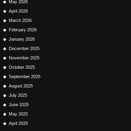
May 2026
April 2026
March 2026
February 2026
January 2026
December 2025
November 2025
October 2025
September 2025
August 2025
July 2025
June 2025
May 2025
April 2025