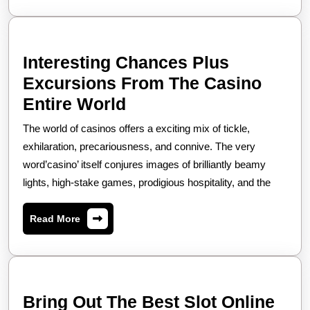
Navigating
Complex
Tax
Interesting Chances Plus
Regulations,
Excursions From The Casino
Enhancing
Interesting
Entire World
Financial
Chances
The world of casinos offers a exciting mix of tickle,
Strategies,
Plus
exhilaration, precariousness, and connive. The very
and
Excursions
word’casino’ itself conjures images of brilliantly beamy
Ensuring
lights, high-stake games, prodigious hospitality, and the
From
Compliance
The
in
Read
Read More
Casino
More
a
Entire
Rapidly
World
Evolving
Fiscal
Bring Out The Best Slot Online