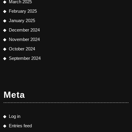
March 2025
February 2025
January 2025
December 2024
November 2024
October 2024
September 2024
Meta
Log in
Entries feed