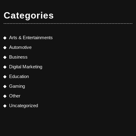
Categories
Arts & Entertainments
Automotive
Business
Digital Marketing
Education
Gaming
Other
Uncategorized