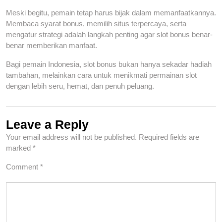
Meski begitu, pemain tetap harus bijak dalam memanfaatkannya.
Membaca syarat bonus, memilih situs terpercaya, serta
mengatur strategi adalah langkah penting agar slot bonus benar-
benar memberikan manfaat.
Bagi pemain Indonesia, slot bonus bukan hanya sekadar hadiah
tambahan, melainkan cara untuk menikmati permainan slot
dengan lebih seru, hemat, dan penuh peluang.
Leave a Reply
Your email address will not be published.
Required fields are
marked
*
Comment
*