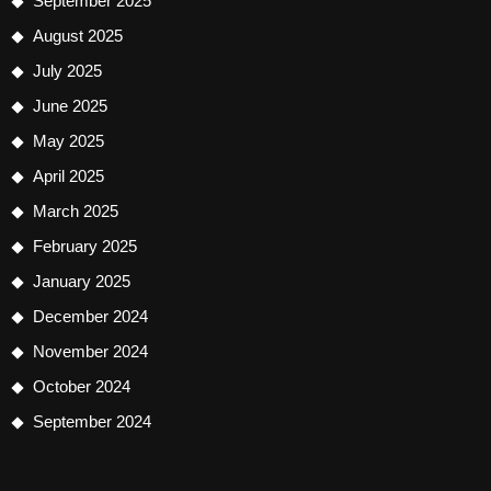
September 2025
August 2025
July 2025
June 2025
May 2025
April 2025
March 2025
February 2025
January 2025
December 2024
November 2024
October 2024
September 2024