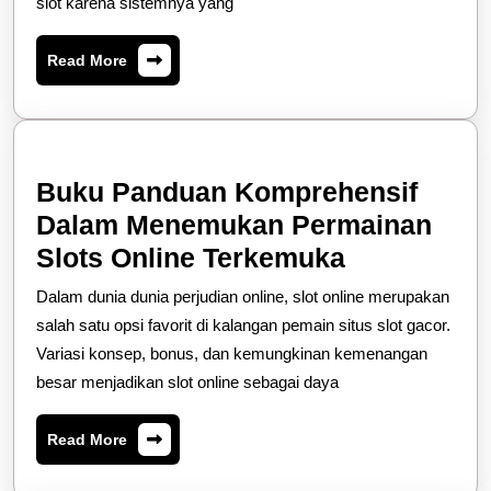
slot karena sistemnya yang
Sistem
Deposit
Read
Read More
Pulsa
More
Tanpa
Potongan
Buku Panduan Komprehensif
Dalam Menemukan Permainan
Buku
Slots Online Terkemuka
Panduan
Dalam dunia dunia perjudian online, slot online merupakan
Komprehen
salah satu opsi favorit di kalangan pemain situs slot gacor.
Dalam
Variasi konsep, bonus, dan kemungkinan kemenangan
besar menjadikan slot online sebagai daya
Menemuka
Permainan
Read
Read More
Slots
More
Online