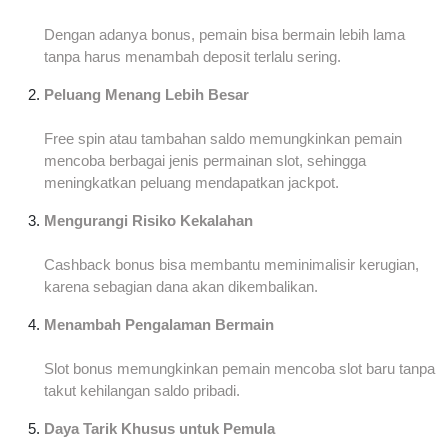
Dengan adanya bonus, pemain bisa bermain lebih lama
tanpa harus menambah deposit terlalu sering.
Peluang Menang Lebih Besar
Free spin atau tambahan saldo memungkinkan pemain
mencoba berbagai jenis permainan slot, sehingga
meningkatkan peluang mendapatkan jackpot.
Mengurangi Risiko Kekalahan
Cashback bonus bisa membantu meminimalisir kerugian,
karena sebagian dana akan dikembalikan.
Menambah Pengalaman Bermain
Slot bonus memungkinkan pemain mencoba slot baru tanpa
takut kehilangan saldo pribadi.
Daya Tarik Khusus untuk Pemula