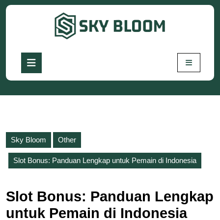
Skip
to
content
Skip
to
Open
content
Button
Sky Bloom
Other
Slot Bonus: Panduan Lengkap untuk Pemain di Indonesia
Slot Bonus: Panduan Lengkap
untuk Pemain di Indonesia