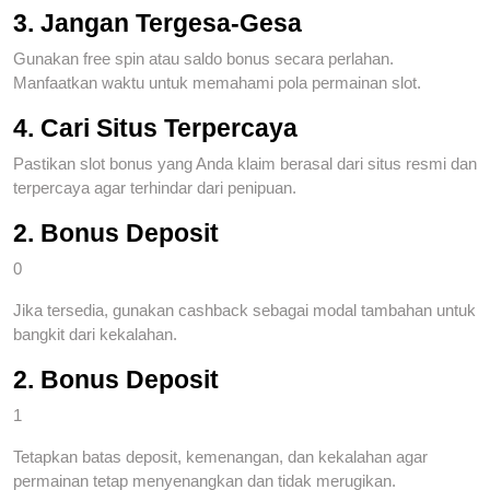
3. Jangan Tergesa-Gesa
Gunakan free spin atau saldo bonus secara perlahan.
Manfaatkan waktu untuk memahami pola permainan slot.
4. Cari Situs Terpercaya
Pastikan slot bonus yang Anda klaim berasal dari situs resmi dan
terpercaya agar terhindar dari penipuan.
2. Bonus Deposit
0
Jika tersedia, gunakan cashback sebagai modal tambahan untuk
bangkit dari kekalahan.
2. Bonus Deposit
1
Tetapkan batas deposit, kemenangan, dan kekalahan agar
permainan tetap menyenangkan dan tidak merugikan.