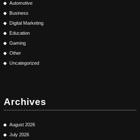
Automotive
Business
Digital Marketing
Education
Gaming
Other
Uncategorized
Archives
August 2026
July 2026