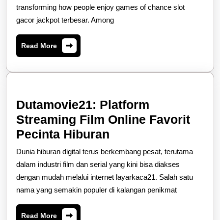
Online
transforming how people enjoy games of chance slot
gacor jackpot terbesar. Among
Gaming
Experie
Read
Read More
More
Dutamovie21: Platform
Streaming Film Online Favorit
Dutamovie21:
Pecinta Hiburan
Platform
Dunia hiburan digital terus berkembang pesat, terutama
Streaming
dalam industri film dan serial yang kini bisa diakses
Film
dengan mudah melalui internet layarkaca21. Salah satu
nama yang semakin populer di kalangan penikmat
Online
Favorit
Read
Read More