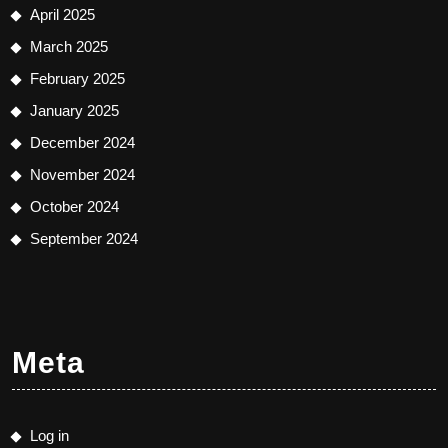
April 2025
March 2025
February 2025
January 2025
December 2024
November 2024
October 2024
September 2024
Meta
Log in