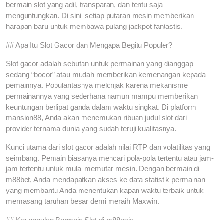
bermain slot yang adil, transparan, dan tentu saja
menguntungkan. Di sini, setiap putaran mesin memberikan
harapan baru untuk membawa pulang jackpot fantastis.
## Apa Itu Slot Gacor dan Mengapa Begitu Populer?
Slot gacor adalah sebutan untuk permainan yang dianggap
sedang “bocor” atau mudah memberikan kemenangan kepada
pemainnya. Popularitasnya melonjak karena mekanisme
permainannya yang sederhana namun mampu memberikan
keuntungan berlipat ganda dalam waktu singkat. Di platform
mansion88, Anda akan menemukan ribuan judul slot dari
provider ternama dunia yang sudah teruji kualitasnya.
Kunci utama dari slot gacor adalah nilai RTP dan volatilitas yang
seimbang. Pemain biasanya mencari pola-pola tertentu atau jam-
jam tertentu untuk mulai memutar mesin. Dengan bermain di
m88bet, Anda mendapatkan akses ke data statistik permainan
yang membantu Anda menentukan kapan waktu terbaik untuk
memasang taruhan besar demi meraih Maxwin.
## Keunggulan Bermain Slot di m88asia