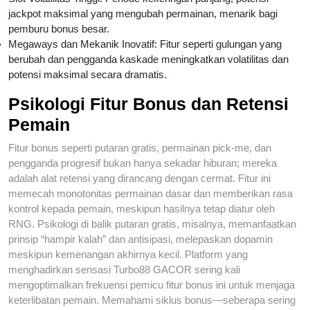
jackpot maksimal yang mengubah permainan, menarik bagi
pemburu bonus besar.
Megaways dan Mekanik Inovatif: Fitur seperti gulungan yang
berubah dan pengganda kaskade meningkatkan volatilitas dan
potensi maksimal secara dramatis.
Psikologi Fitur Bonus dan Retensi
Pemain
Fitur bonus seperti putaran gratis, permainan pick-me, dan
pengganda progresif bukan hanya sekadar hiburan; mereka
adalah alat retensi yang dirancang dengan cermat. Fitur ini
memecah monotonitas permainan dasar dan memberikan rasa
kontrol kepada pemain, meskipun hasilnya tetap diatur oleh
RNG. Psikologi di balik putaran gratis, misalnya, memanfaatkan
prinsip “hampir kalah” dan antisipasi, melepaskan dopamin
meskipun kemenangan akhirnya kecil. Platform yang
menghadirkan sensasi Turbo88 GACOR sering kali
mengoptimalkan frekuensi pemicu fitur bonus ini untuk menjaga
keterlibatan pemain. Memahami siklus bonus—seberapa sering