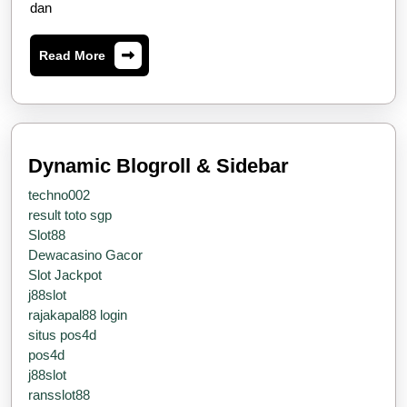
dan
Web
Yang
Read
Read More
Aman
More
Dan
Terpercaya:
Informasi
Dynamic Blogroll & Sidebar
Untuk
techno002
Pemula
result toto sgp
Slot88
Dewacasino Gacor
Slot Jackpot
j88slot
rajakapal88 login
situs pos4d
pos4d
j88slot
ransslot88