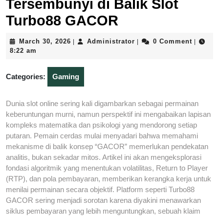
Tersembunyi di Balik Slot
Turbo88 GACOR
March
Administrator
March 30, 2026
Administrator
0 Comment
|
|
|
30,
8:22 am
2026
Categories:
Gaming
Dunia slot online sering kali digambarkan sebagai permainan
keberuntungan murni, namun perspektif ini mengabaikan lapisan
kompleks matematika dan psikologi yang mendorong setiap
putaran. Pemain cerdas mulai menyadari bahwa memahami
mekanisme di balik konsep “GACOR” memerlukan pendekatan
analitis, bukan sekadar mitos. Artikel ini akan mengeksplorasi
fondasi algoritmik yang menentukan volatilitas, Return to Player
(RTP), dan pola pembayaran, memberikan kerangka kerja untuk
menilai permainan secara objektif. Platform seperti Turbo88
GACOR sering menjadi sorotan karena diyakini menawarkan
siklus pembayaran yang lebih menguntungkan, sebuah klaim