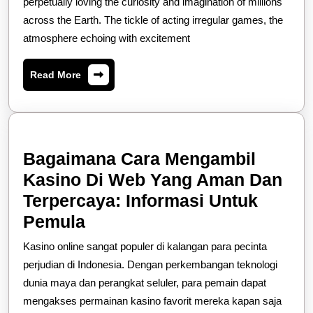
perpetually loving the curiosity and imagination of millions
Whole
across the Earth. The tickle of acting irregular games, the
atmosphere echoing with excitement
World
Of
Read
Read More
Casino
More
Wagerin
Some
Sort
Bagaimana Cara Mengambil
Of
Kasino Di Web Yang Aman Dan
Entire
Terpercaya: Informasi Untuk
Guide
Bagaimana
Pemula
Cara
Kasino online sangat populer di kalangan para pecinta
Mengambil
perjudian di Indonesia. Dengan perkembangan teknologi
Kasino
dunia maya dan perangkat seluler, para pemain dapat
mengakses permainan kasino favorit mereka kapan saja
Di