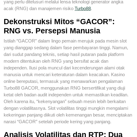
yang perlu ditelusuri melalui lensa teknologi generator angka
acak (RNG) dan manajemen risiko
Turbo88
.
Dekonstruksi Mitos “GACOR”:
RNG vs. Persepsi Manusia
Istilah “GACOR” dalam lingo pemain merujuk pada mesin slot
yang dianggap sedang dalam fase pembayaran tinggi. Namun,
dari sudut pandang teknis, setiap hasil putaran pada platform
modern ditentukan oleh RNG yang bersifat acak dan
independen. Ilusi pola muncul dari kecenderungan alami otak
manusia untuk mencari keteraturan dalam keacakan. Kasino
online bereputasi, termasuk yang menawarkan pengalaman
Turbo88 GACOR, menggunakan RNG bersertifikat yang diuji
ketat oleh badan audit independen untuk memastikan keadilan.
Oleh karena itu, “kekenyangan” sebuah mesin lebih berkaitan
dengan volatilitasnya. Slot volatilitas tinggi mungkin mengalami
kekeringan panjang diikuti oleh kemenangan besar, menciptakan
narasi “GACOR” setelah periode kering yang panjang.
Analisis Volatilitas dan RTP: Dua