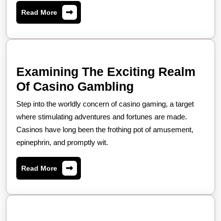
Very
Read
Read More
Best
More
Slot
Game
Titles
Examining The Exciting Realm
On
Examining
Of Casino Gambling
The
The
Step into the worldly concern of casino gaming, a target
Web
Exciting
where stimulating adventures and fortunes are made.
To
Realm
Casinos have long been the frothing pot of amusement,
Find
epinephrin, and promptly wit.
Of
The
Casino
Many
Read
Read More
Gambling
More
Amusi
And
Also