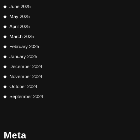
June 2025
May 2025
April 2025
March 2025
February 2025
January 2025
December 2024
November 2024
October 2024
September 2024
Meta