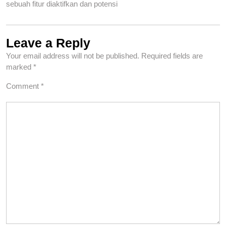
sebuah fitur diaktifkan dan potensi
Leave a Reply
Your email address will not be published.
Required fields are
marked
*
Comment
*