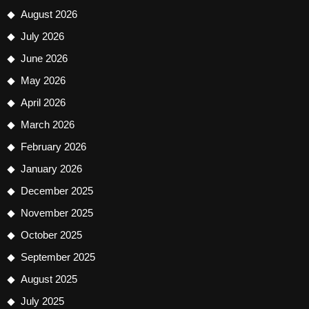
August 2026
July 2026
June 2026
May 2026
April 2026
March 2026
February 2026
January 2026
December 2025
November 2025
October 2025
September 2025
August 2025
July 2025