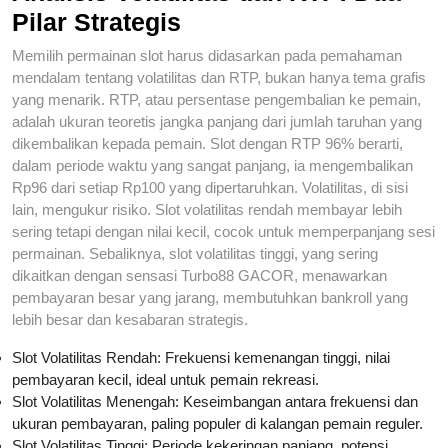
Pilar Strategis
Memilih permainan slot harus didasarkan pada pemahaman
mendalam tentang volatilitas dan RTP, bukan hanya tema grafis
yang menarik. RTP, atau persentase pengembalian ke pemain,
adalah ukuran teoretis jangka panjang dari jumlah taruhan yang
dikembalikan kepada pemain. Slot dengan RTP 96% berarti,
dalam periode waktu yang sangat panjang, ia mengembalikan
Rp96 dari setiap Rp100 yang dipertaruhkan. Volatilitas, di sisi
lain, mengukur risiko. Slot volatilitas rendah membayar lebih
sering tetapi dengan nilai kecil, cocok untuk memperpanjang sesi
permainan. Sebaliknya, slot volatilitas tinggi, yang sering
dikaitkan dengan sensasi Turbo88 GACOR, menawarkan
pembayaran besar yang jarang, membutuhkan bankroll yang
lebih besar dan kesabaran strategis.
Slot Volatilitas Rendah: Frekuensi kemenangan tinggi, nilai
pembayaran kecil, ideal untuk pemain rekreasi.
Slot Volatilitas Menengah: Keseimbangan antara frekuensi dan
ukuran pembayaran, paling populer di kalangan pemain reguler.
Slot Volatilitas Tinggi: Periode kekeringan panjang, potensi