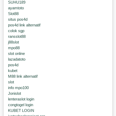
SUHU189
ayamtoto
Slot88
situs pos4d
pos4d link alternatif
colok sgp
ransslot88
j88slot
mpo88
slot online
lazadatoto
pos4d
kubet
M88 link alternatif
slot
info mpo100
Jonislot
lenteraslot login
congtogel login
KUBET LOGIN