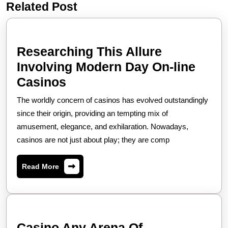
Related Post
Previous
Next
post:
post:
Researching This Allure
Involving Modern Day On-line
Researching
Casinos
This
The worldly concern of casinos has evolved outstandingly
Allure
since their origin, providing an tempting mix of
Involving
amusement, elegance, and exhilaration. Nowadays,
casinos are not just about play; they are comp
Modern
Day
Read
Read More
On-
More
line
Casinos
Casino Any Arena Of