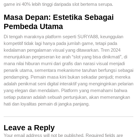
game ini 40% lebih tinggi daripada slot bertema serupa.
Masa Depan: Estetika Sebagai
Pembeda Utama
Di tengah maraknya platform seperti SURYA88, keunggulan
kompetitif tidak lagi hanya pada jumlah game, tetapi pada
kedalaman pengalaman visual yang ditawarkan. Tren 2024
menunjukkan pergeseran ke arah “slot yang bisa dinikmati”, di
mana nilai hiburan murni dari grafis dan narasi visual menjadi
penarik utama, sementara mekanisme taruhan berfungsi sebagai
pendamping. Pemain masa kini bukan sekadar penjudi; mereka
adalah penikmat seni digital interaktif yang menginginkan pelarian
yang elegan dan mendalam. Platform yang memahami bahwa
setiap putaran adalah sebuah pertunjukan, akan memenangkan
hati dan loyalitas pemain di jangka panjang.
Leave a Reply
Your email address will not be published.
Required fields are