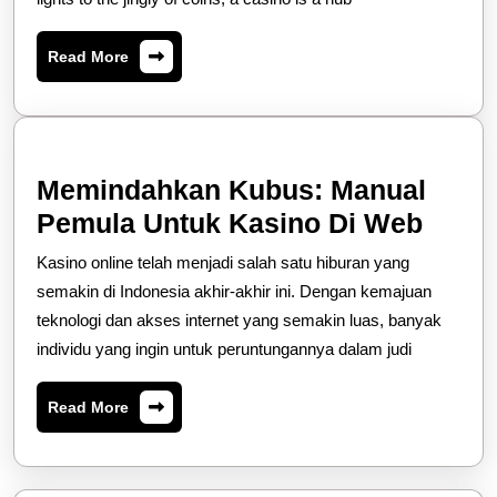
Parti
Read
Read More
Intrin
More
Techn
Of
Your
Memindahkan Kubus: Manual
Casi
Memi
Pemula Untuk Kasino Di Web
Kubu
Kasino online telah menjadi salah satu hiburan yang
Manu
semakin di Indonesia akhir-akhir ini. Dengan kemajuan
Pemu
teknologi dan akses internet yang semakin luas, banyak
individu yang ingin untuk peruntungannya dalam judi
Untu
Kasi
Read
Read More
Di
More
Web