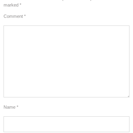
marked
*
Comment
*
Name
*