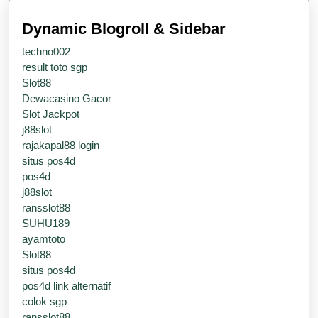
Dynamic Blogroll & Sidebar
techno002
result toto sgp
Slot88
Dewacasino Gacor
Slot Jackpot
j88slot
rajakapal88 login
situs pos4d
pos4d
j88slot
ransslot88
SUHU189
ayamtoto
Slot88
situs pos4d
pos4d link alternatif
colok sgp
ransslot88