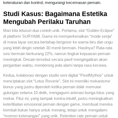
keteraturan dan kontrol, mengurangi kecemasan pemain.
Studi Kasus: Bagaimana Estetika
Mengubah Perilaku Taruhan
Mari kita telusuri dua contoh unik. Pertama, slot “Golden Eclipse”
di platform SURYA88. Game ini memperkenalkan “mode senja”
di mana layar secara bertahap bergeser ke warna biru dan ungu
yang lebih dingin setelah 30 menit bermain. Hasilnya? Rata-rata
sesi bermain berkurang 22%, namun tingkat kepuasan pemain
meningkat. Desain tersebut secara pasif mengingatkan akan
pergantian waktu, mendorong jeda alami tanpa rasa kecewa.
Kedua, kolaborasi dengan studio seni digital “PixelMythos” untuk
menciptakan slot “Lotus Reverie”. Slot ini memiliki mekanisme
bonus yang justru diperoleh ketika pemain
tidak
memutar
gulungan selama 10 detik, mengagumi animasi bunga lotus yang
mekar. Fitur ini, yang tampak kontra-intuitif, justru meningkatkan
keterlibatan emosional pemain dengan game, membuat mereka
kembali bukan hanya untuk menang, tetapi untuk mengalami
“momen ketenangan” yang unik. Retention rate pemain untuk