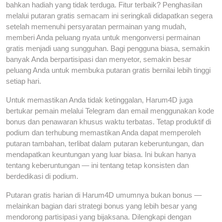
bahkan hadiah yang tidak terduga. Fitur terbaik? Penghasilan
melalui putaran gratis semacam ini seringkali didapatkan segera
setelah memenuhi persyaratan permainan yang mudah,
memberi Anda peluang nyata untuk mengonversi permainan
gratis menjadi uang sungguhan. Bagi pengguna biasa, semakin
banyak Anda berpartisipasi dan menyetor, semakin besar
peluang Anda untuk membuka putaran gratis bernilai lebih tinggi
setiap hari.
Untuk memastikan Anda tidak ketinggalan, Harum4D juga
bertukar pemain melalui Telegram dan email menggunakan kode
bonus dan penawaran khusus waktu terbatas. Tetap produktif di
podium dan terhubung memastikan Anda dapat memperoleh
putaran tambahan, terlibat dalam putaran keberuntungan, dan
mendapatkan keuntungan yang luar biasa. Ini bukan hanya
tentang keberuntungan — ini tentang tetap konsisten dan
berdedikasi di podium.
Putaran gratis harian di Harum4D umumnya bukan bonus —
melainkan bagian dari strategi bonus yang lebih besar yang
mendorong partisipasi yang bijaksana. Dilengkapi dengan