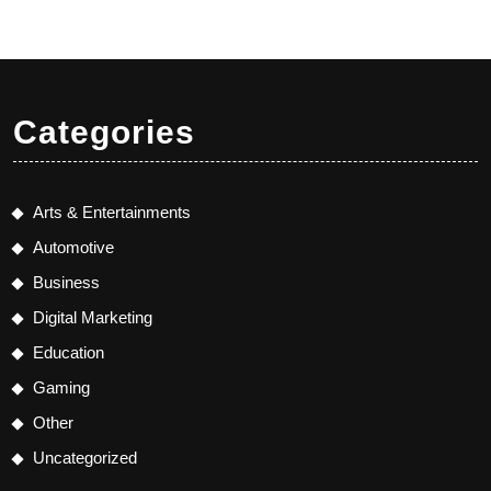
Categories
Arts & Entertainments
Automotive
Business
Digital Marketing
Education
Gaming
Other
Uncategorized