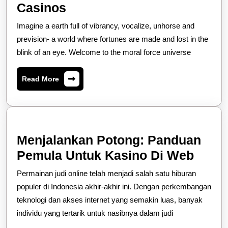
Excitement
Casinos
In
Imagine a earth full of vibrancy, vocalize, unhorse and
Addition
prevision- a world where fortunes are made and lost in the
To
blink of an eye. Welcome to the moral force universe
Methods
Read
Read More
The
More
Particular
Thrilling
Playing
Menjalankan Potong: Panduan
Field
Menj
Pemula Untuk Kasino Di Web
Of
Poton
On-
Permainan judi online telah menjadi salah satu hiburan
Pand
populer di Indonesia akhir-akhir ini. Dengan perkembangan
line
Pemu
teknologi dan akses internet yang semakin luas, banyak
Casinos
individu yang tertarik untuk nasibnya dalam judi
Untu