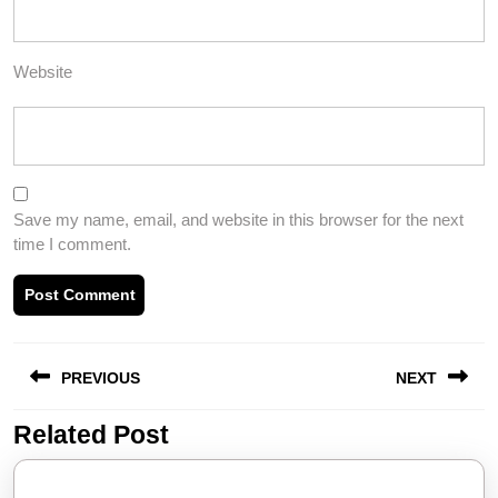
Website
Save my name, email, and website in this browser for the next
time I comment.
Post
PREVIOUS
NEXT
navigation
Related Post
Previous
Next
post:
post: