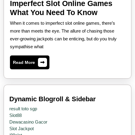
Imperfect Slot Online Games
Imperfect
What You Need To Know
Slot
When it comes to imperfect slot online games, there’s
Online
more than meets the eye. The allure of chasing those
Games
ever-growing jackpots can be enticing, but do you truly
sympathise what
What
You
Read
Read More
Need
More
To
Know
Dynamic Blogroll & Sidebar
result toto sgp
Slot88
Dewacasino Gacor
Slot Jackpot