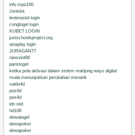
info mpo100
Jonislot
lenteraslot login
congtogel login
KUBET LOGIN
justschoolsproject.org
asiaplay login
JURAGAN77
ransslot88
paristogel
ketika pola aktivasi dalam sistem mahjong ways digital
mulai menunjukkan perubahan menarik
saldo4d
pos4d
pos4d
idn slot
hd108
dewatogel
dewapoker
dewapoker