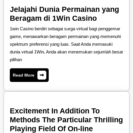
Jelajahi Dunia Permainan yang
Jelajahi
Beragam di 1Win Casino
Dunia
1win Casino berdiri sebagai surga virtual bagi penggemar
Permaina
game, menawarkan beragam permainan yang memenuhi
yang
spektrum preferensi yang luas. Saat Anda memasuki
dunia virtual 1Win, Anda akan menemukan sejumlah besar
Beragam
pilihan
di
1Win
Read
Read More
Casino
More
Excitement In Addition To
Methods The Particular Thrilling
Playing Field Of On-line