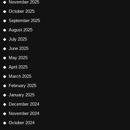
November 2025
October 2025
September 2025
August 2025
July 2025
June 2025
May 2025
April 2025
March 2025
February 2025
January 2025
December 2024
November 2024
October 2024