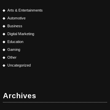
Arts & Entertainments
Automotive
Business
Digital Marketing
Education
Gaming
Other
Uncategorized
Archives