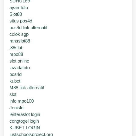
SUHU189
ayamtoto
Slot88
situs pos4d
pos4d link alternatif
colok sgp
ransslot88
j88slot
mpo88
slot online
lazadatoto
pos4d
kubet
M88 link alternatif
slot
info mpo100
Jonislot
lenteraslot login
congtogel login
KUBET LOGIN
justschoolsproject.org