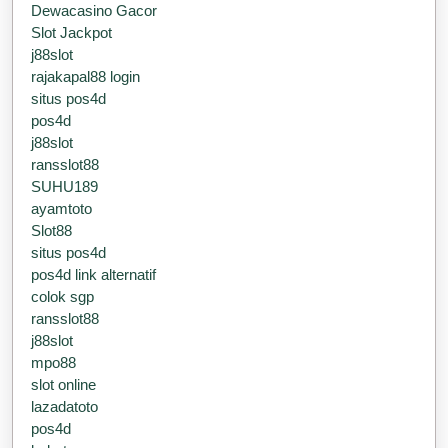
Dewacasino Gacor
Slot Jackpot
j88slot
rajakapal88 login
situs pos4d
pos4d
j88slot
ransslot88
SUHU189
ayamtoto
Slot88
situs pos4d
pos4d link alternatif
colok sgp
ransslot88
j88slot
mpo88
slot online
lazadatoto
pos4d