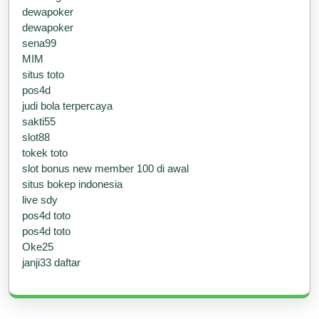
dewapoker
dewapoker
sena99
MIM
situs toto
pos4d
judi bola terpercaya
sakti55
slot88
tokek toto
slot bonus new member 100 di awal
situs bokep indonesia
live sdy
pos4d toto
pos4d toto
Oke25
janji33 daftar