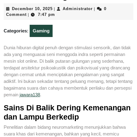
December
Administrator
December 10, 2025
Administrator
0
|
|
10,
Comment
7:47 pm
|
2025
Categories:
Gaming
Dunia hiburan digital penuh dengan stimulasi sensorik, dan tidak
ada yang menguasai seni menggoda indra seperti permainan
mesin slot online. Di balik putaran gulungan yang sederhana,
terdapat arsitektur psikoakustik dan psikovisual yang dirancang
dengan cermat untuk menciptakan pengalaman yang sangat
adiktif. Ini bukan sekadar tentang peluang menang, tetapi tentang
bagaimana suara dan cahaya membentuk perilaku dan persepsi
pemain
jawara138
.
Sains Di Balik Dering Kemenangan
dan Lampu Berkedip
Penelitian dalam bidang neuromarketing menunjukkan bahwa
suara khas dari kemenangan, bahkan yang kecil, memicu