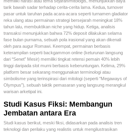
memiliki narasi atau tema sejarah/mitologis, menunjukkan daya
tarik bawah sadar terhadap cerita-cerita lama. Kedua, turnover
pasar untuk taruhan pada acara-acara seperti turnamen gladiator
reka ulang atau permainan strategi bersejarah meningkat 18%
tahun lalu, membuktikan niche yang hidup. Ketiga, analisis
transaksi menunjukkan bahwa 72% deposit dilakukan selama
fase bulan purnama, sebuah pola irasional yang akan dikenali
oleh para augur Romawi. Keempat, permainan berbasis
keterampilan seperti backgammon online (keturunan langsung
dari “Senet” Mesir) memiliki tingkat retensi pemain 40% lebih
tinggi daripada slot murni berbasis keberuntungan. Kelima, 29%
platform besar sekarang menggunakan terminologi atau
simbolisme yang terinspirasi dari mitologi (seperti “Megaways of
Olympus”), sebuah taktik pemasaran yang langsung merangkul
warisan arketipal ini.
Studi Kasus Fiksi: Membangun
Jembatan antara Era
Studi kasus berikut, meski fiksi, didasarkan pada analisis tren
teknologi dan perilaku yang realistis untuk mengilustrasikan