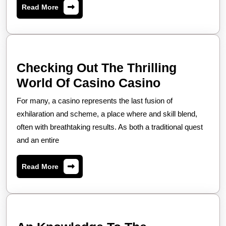
Read
Read More
Bonus
More
Features
Checking Out The Thrilling
Checking
World Of Casino Casino
Out
For many, a casino represents the last fusion of
The
exhilaration and scheme, a place where and skill blend,
Thrilling
often with breathtaking results. As both a traditional quest
and an entire
World
Of
Read
Read More
Casino
More
Casino