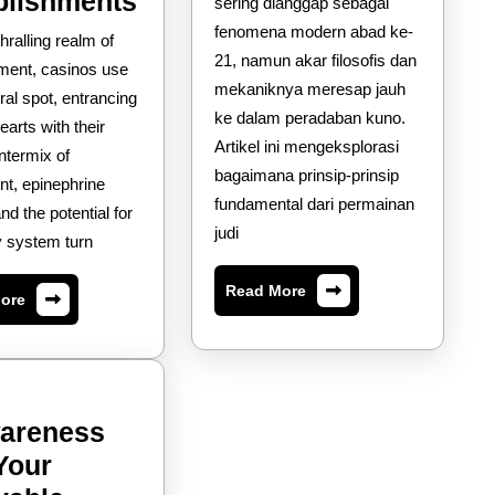
blishments
sering dianggap sebagai
Knowledge
Kuno
fenomena modern abad ke-
thralling realm of
To
21, namun akar filosofis dan
di
nment, casinos use
mekaniknya meresap jauh
The
Era
ral spot, entrancing
ke dalam peradaban kuno.
earts with their
Stimulating
Digital
Artikel ini mengeksplorasi
ntermix of
Arena
bagaimana prinsip-prinsip
nt, epinephrine
Of
fundamental dari permainan
nd the potential for
Gambling
judi
 system turn
Establishments
Read
Read More
Read
ore
More
More
areness
Your