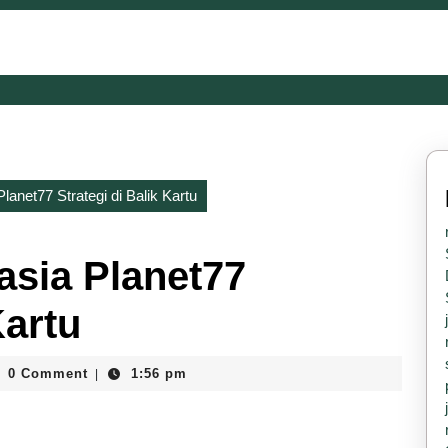
net77 Strategi di Balik Kartu
sia Planet77
Kartu
nistrator
0 Comment
1:56 pm
|