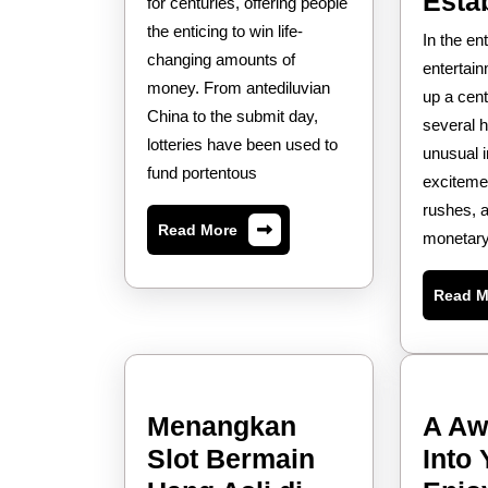
Esta
for centuries, offering people
Lotteries
the enticing to win life-
In the en
changing amounts of
And
entertai
money. From antediluvian
The
up a cent
China to the submit day,
Hope
several h
lotteries have been used to
unusual i
For
fund portentous
exciteme
A
rushes, a
Big
Read
Read More
monetary
More
Win
Read M
Menangkan
A Aw
Slot Bermain
Into 