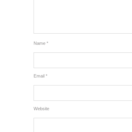
Name
*
Email
*
Website