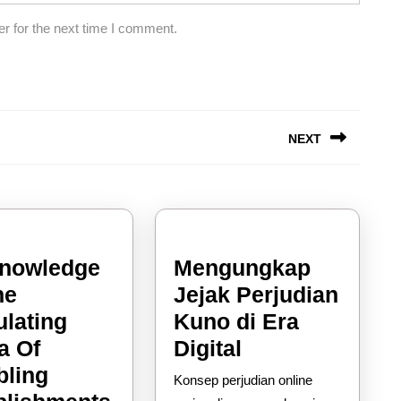
r for the next time I comment.
NEXT
Next
post:
nowledge
Mengungkap
he
Jejak Perjudian
ulating
Kuno di Era
Mengungkap
a Of
Digital
Jejak
ling
Konsep perjudian online
An
Perjudian