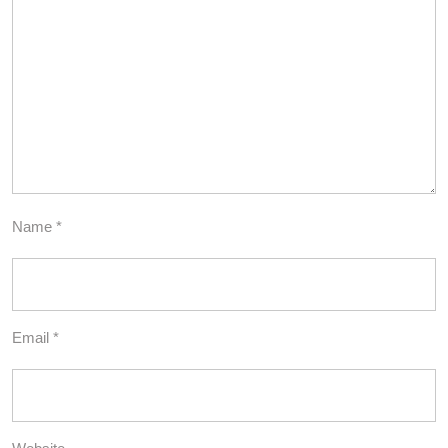
Name
*
Email
*