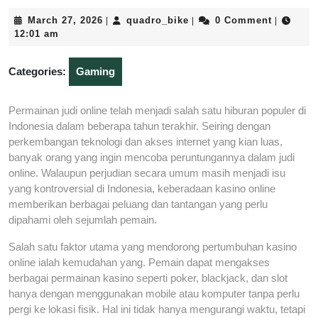
March
quadro_bike
March 27, 2026
quadro_bike
0 Comment
|
|
|
27,
12:01 am
2026
Categories:
Gaming
Permainan judi online telah menjadi salah satu hiburan populer di
Indonesia dalam beberapa tahun terakhir. Seiring dengan
perkembangan teknologi dan akses internet yang kian luas,
banyak orang yang ingin mencoba peruntungannya dalam judi
online. Walaupun perjudian secara umum masih menjadi isu
yang kontroversial di Indonesia, keberadaan kasino online
memberikan berbagai peluang dan tantangan yang perlu
dipahami oleh sejumlah pemain.
Salah satu faktor utama yang mendorong pertumbuhan kasino
online ialah kemudahan yang. Pemain dapat mengakses
berbagai permainan kasino seperti poker, blackjack, dan slot
hanya dengan menggunakan mobile atau komputer tanpa perlu
pergi ke lokasi fisik. Hal ini tidak hanya mengurangi waktu, tetapi