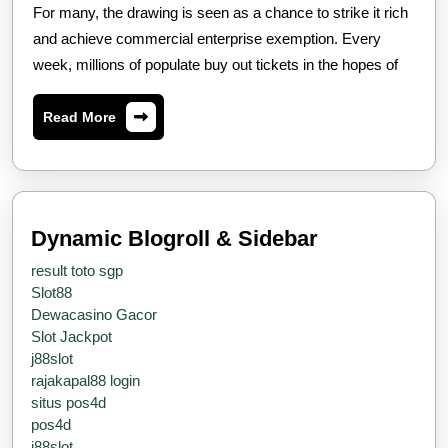
Wor
For many, the drawing is seen as a chance to strike it rich
Pow
and achieve commercial enterprise exemption. Every
Of
week, millions of populate buy out tickets in the hopes of
The
Read
Read More
Lott
More
Dyn
Live
In
Dynamic Blogroll & Sidebar
An
result toto sgp
Sec
Slot88
Dewacasino Gacor
Slot Jackpot
j88slot
rajakapal88 login
situs pos4d
pos4d
j88slot