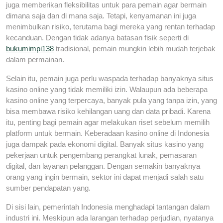
juga memberikan fleksibilitas untuk para pemain agar bermain
dimana saja dan di mana saja. Tetapi, kenyamanan ini juga
menimbulkan risiko, terutama bagi mereka yang rentan terhadap
kecanduan. Dengan tidak adanya batasan fisik seperti di
bukumimpi138
tradisional, pemain mungkin lebih mudah terjebak
dalam permainan.
Selain itu, pemain juga perlu waspada terhadap banyaknya situs
kasino online yang tidak memiliki izin. Walaupun ada beberapa
kasino online yang terpercaya, banyak pula yang tanpa izin, yang
bisa membawa risiko kehilangan uang dan data pribadi. Karena
itu, penting bagi pemain agar melakukan riset sebelum memilih
platform untuk bermain. Keberadaan kasino online di Indonesia
juga dampak pada ekonomi digital. Banyak situs kasino yang
pekerjaan untuk pengembang perangkat lunak, pemasaran
digital, dan layanan pelanggan. Dengan semakin banyaknya
orang yang ingin bermain, sektor ini dapat menjadi salah satu
sumber pendapatan yang.
Di sisi lain, pemerintah Indonesia menghadapi tantangan dalam
industri ini. Meskipun ada larangan terhadap perjudian, nyatanya