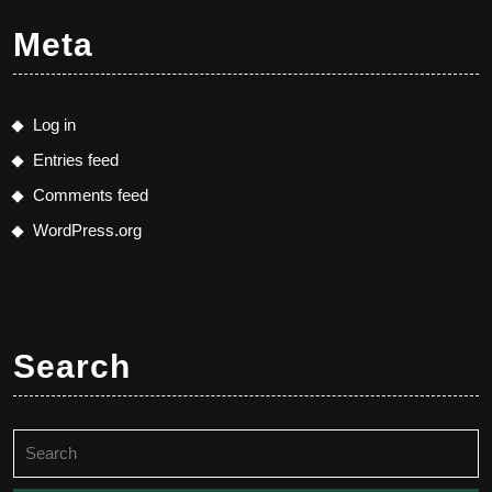
Meta
Log in
Entries feed
Comments feed
WordPress.org
Search
Search
for: