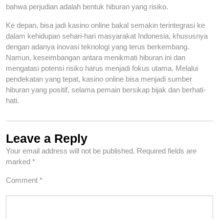
bahwa perjudian adalah bentuk hiburan yang risiko.
Ke depan, bisa jadi kasino online bakal semakin terintegrasi ke
dalam kehidupan sehari-hari masyarakat Indonesia, khususnya
dengan adanya inovasi teknologi yang terus berkembang.
Namun, keseimbangan antara menikmati hiburan ini dan
mengatasi potensi risiko harus menjadi fokus utama. Melalui
pendekatan yang tepat, kasino online bisa menjadi sumber
hiburan yang positif, selama pemain bersikap bijak dan berhati-
hati.
Leave a Reply
Your email address will not be published.
Required fields are
marked
*
Comment
*