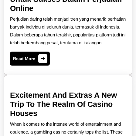
Menang
Online
Besar
Perjudian daring telah menjadi tren yang menarik perhatian
Besar:
banyak individu di seluruh dunia, termasuk di Indonesia.
Teknik
Dalam beberapa tahun terakhir, popularitas platform judi ini
telah berkembang pesat, terutama di kalangan
Untuk
Sukses
Read
Read More
Dalam
More
Perjudian
Online
Excitement And Extras A New
Trip To The Realm Of Casino
Excitement
Houses
And
When it comes to the intense world of entertainment and
Extras
opulence, a gambling casino certainly tops the list. These