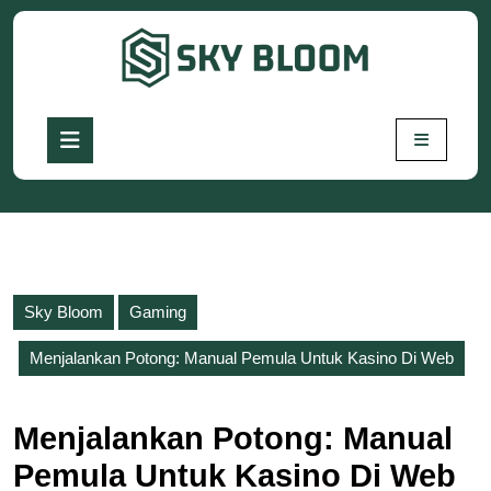
Skip
to
content
Skip
to
Open
content
Button
Sky Bloom
Gaming
Menjalankan Potong: Manual Pemula Untuk Kasino Di Web
Menjalankan Potong: Manual
Pemula Untuk Kasino Di Web