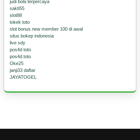
judi bola terpercaya
sakti55
slot88
tokek toto
slot bonus new member 100 di awal
situs bokep indonesia
live sdy
pos4d toto
pos4d toto
Oke25
janji33 daftar
JAYATOGEL