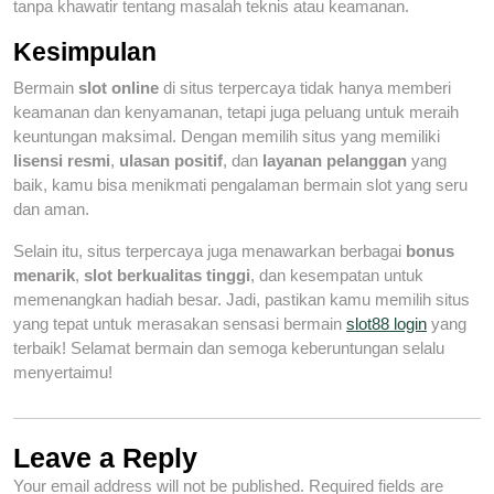
tanpa khawatir tentang masalah teknis atau keamanan.
Kesimpulan
Bermain
slot online
di situs terpercaya tidak hanya memberi
keamanan dan kenyamanan, tetapi juga peluang untuk meraih
keuntungan maksimal. Dengan memilih situs yang memiliki
lisensi resmi
,
ulasan positif
, dan
layanan pelanggan
yang
baik, kamu bisa menikmati pengalaman bermain slot yang seru
dan aman.
Selain itu, situs terpercaya juga menawarkan berbagai
bonus
menarik
,
slot berkualitas tinggi
, dan kesempatan untuk
memenangkan hadiah besar. Jadi, pastikan kamu memilih situs
yang tepat untuk merasakan sensasi bermain
slot88 login
yang
terbaik! Selamat bermain dan semoga keberuntungan selalu
menyertaimu!
Leave a Reply
Your email address will not be published.
Required fields are