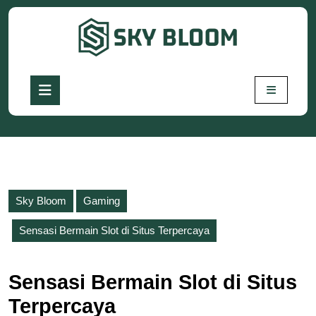
Skip
to
content
Skip
to
Open
content
Button
Sky Bloom
Gaming
Sensasi Bermain Slot di Situs Terpercaya
Sensasi Bermain Slot di Situs
Terpercaya