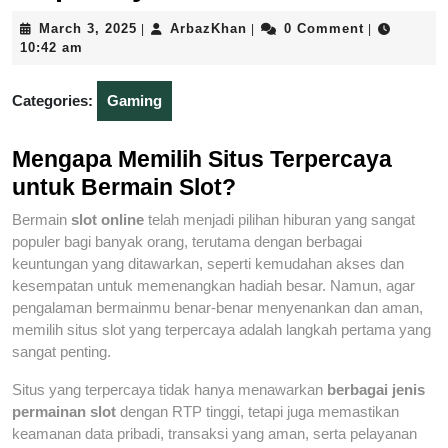
March
ArbazKhan
March 3, 2025
ArbazKhan
0 Comment
|
|
|
3,
10:42 am
2025
Categories:
Gaming
Mengapa Memilih Situs Terpercaya
untuk Bermain Slot?
Bermain
slot online
telah menjadi pilihan hiburan yang sangat
populer bagi banyak orang, terutama dengan berbagai
keuntungan yang ditawarkan, seperti kemudahan akses dan
kesempatan untuk memenangkan hadiah besar. Namun, agar
pengalaman bermainmu benar-benar menyenankan dan aman,
memilih situs slot yang terpercaya adalah langkah pertama yang
sangat penting.
Situs yang terpercaya tidak hanya menawarkan
berbagai jenis
permainan slot
dengan RTP tinggi, tetapi juga memastikan
keamanan data pribadi, transaksi yang aman, serta pelayanan