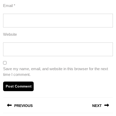
Email
*
Website
Save my name, email, and website in this browser for the next
time I comment.
Post
PREVIOUS
NEXT
navigation