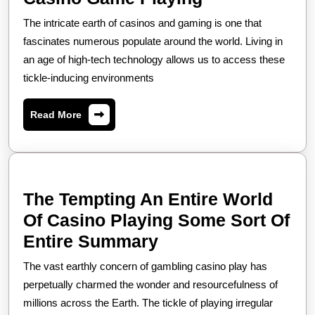
Enjoyable
The intricate earth of casinos and gaming is one that
Arena
fascinates numerous populate around the world. Living in
Of
an age of high-tech technology allows us to access these
tickle-inducing environments
Casino
Game
Read
Read More
Playing
More
The Tempting An Entire World
Of Casino Playing Some Sort Of
The
Entire Summary
Tempting
The vast earthly concern of gambling casino play has
An
perpetually charmed the wonder and resourcefulness of
Entire
millions across the Earth. The tickle of playing irregular