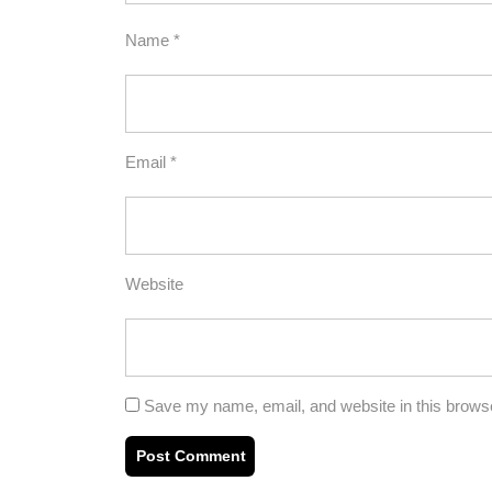
Name
*
Email
*
Website
Save my name, email, and website in this browse