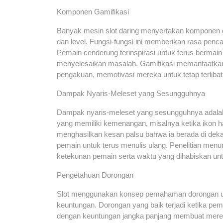
Komponen Gamifikasi
Banyak mesin slot daring menyertakan komponen ga
dan level. Fungsi-fungsi ini memberikan rasa pe
Pemain cenderung terinspirasi untuk terus bermai
menyelesaikan masalah. Gamifikasi memanfaatkan
pengakuan, memotivasi mereka untuk tetap terlibat
Dampak Nyaris-Meleset yang Sesungguhnya
Dampak nyaris-meleset yang sesungguhnya adalah 
yang memiliki kemenangan, misalnya ketika ikon ha
menghasilkan kesan palsu bahwa ia berada di de
pemain untuk terus menulis ulang. Penelitian men
ketekunan pemain serta waktu yang dihabiskan unt
Pengetahuan Dorongan
Slot menggunakan konsep pemahaman dorongan u
keuntungan. Dorongan yang baik terjadi ketika pem
dengan keuntungan jangka panjang membuat mereka t