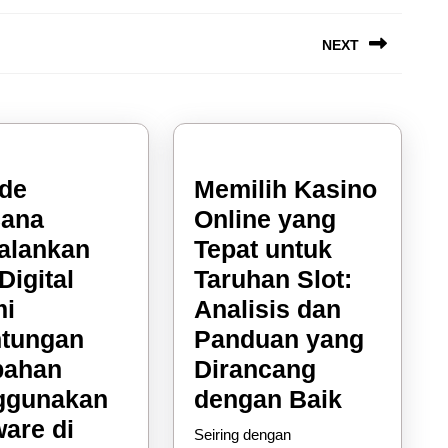
NEXT
Next
post:
de
Memilih Kasino
ana
Online yang
alankan
Tepat untuk
Digital
Taruhan Slot:
mi
Analisis dan
tungan
Panduan yang
bahan
Dirancang
Memilih
ggunakan
dengan Baik
Kasino
ware di
Seiring dengan