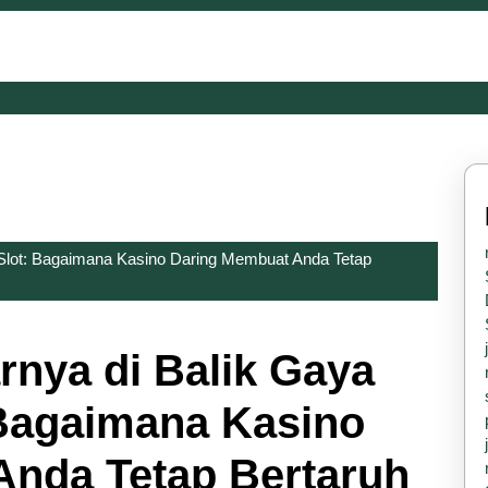
 Slot: Bagaimana Kasino Daring Membuat Anda Tetap
rnya di Balik Gaya
 Bagaimana Kasino
Anda Tetap Bertaruh