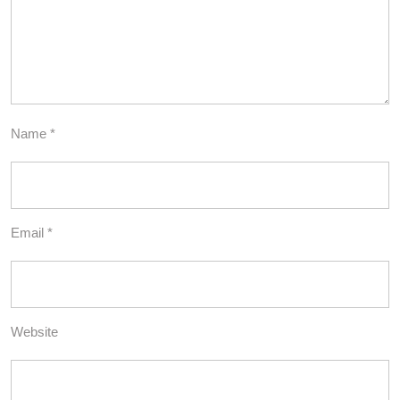
Name
*
Email
*
Website