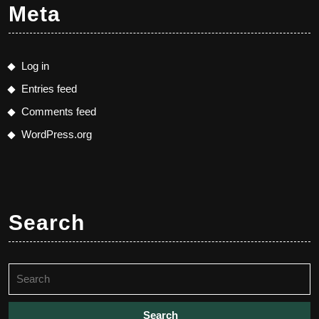
Meta
Log in
Entries feed
Comments feed
WordPress.org
Search
Search
for: