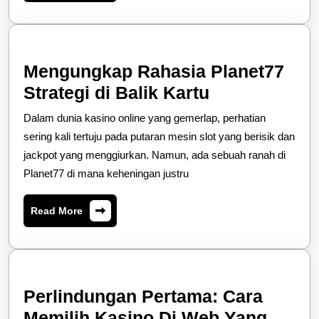
Mengungkap Rahasia Planet77
Mengungkap
Strategi di Balik Kartu
Rahasia
Dalam dunia kasino online yang gemerlap, perhatian
Planet77
sering kali tertuju pada putaran mesin slot yang berisik dan
Strategi
jackpot yang menggiurkan. Namun, ada sebuah ranah di
Planet77 di mana keheningan justru
di
Balik
Read
Read More
Kartu
More
Perlindungan Pertama: Cara
Memilih Kasino Di Web Yang