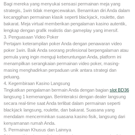
Bagi mereka yang menyukai sensasi permainan meja yang
strategis, 1win tidak mengecewakan. Benamkan diri Anda dalam
kecanggihan permainan klasik seperti blackjack, roulette, dan
bakarat. Meja virtual memberikan pengalaman kasino autentik,
lengkap dengan grafik realistis dan gameplay yang imersif.
3. Penguasaan Video Poker
Pertajam keterampilan poker Anda dengan penawaran video
poker 1win. Baik Anda seorang profesional berpengalaman atau
pemula yang ingin menguji keberuntungan Anda, platform ini
menampilkan serangkaian permainan video poker, masing-
masing menghadirkan perpaduan unik antara strategi dan
peluang.
4. Kegembiraan Kasino Langsung
Tingkatkan pengalaman bermain Anda dengan bagian
slot BD36
langsung 1 kemenangan. Berinteraksi dengan dealer langsung
secara real-time saat Anda terlibat dalam permainan seperti
blackjack langsung, roulette, dan bakarat. Suasana yang
mendalam mencerminkan suasana kasino fisik, langsung dari
kenyamanan rumah Anda.
5. Permainan Khusus dan Lainnya