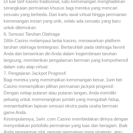
Di luar tarif kasino tradisional, satu kemenangan menghadirkan
serangkaian permainan khusus bagi mereka yang mencari
sesuatu yang berbeda. Dari kartu awal virtual hingga permainan
kemenangan instan yang unik, selalu ada sesuatu yang baru
untuk ditemukan.
6. Sensasi Taruhan Olahraga
1Win Casino melampaui lantai kasino, menawarkan platform
taruhan olahraga terintegrasi. Bertaruhlah pada olahraga favorit
Anda dan benamkan diri Anda dalam kegembiraan taruhan
langsung, memberikan pengalaman bermain yang komprehensif
dalam satu atap virtual.
7. Pengejaran Jackpot Progresif
Bagi mereka yang memimpikan kemenangan besar, 1win bet
Casino menampilkan pilihan permainan jackpot progresif.
Dengan setiap putaran atau putaran tangan, Anda memiliki
peluang untuk memenangkan jumlah yang mengubah hidup,
menambahkan lapisan sensasi ekstra pada usaha bermain
game Anda.
Kesimpulannya, 1win .com Casino membedakan dirinya dengan
menyediakan portofolio permainan yang luas dan beragam. Baik
Anda penggemar slot, pemain permainan meja strategis, atau